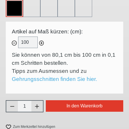
OHNE
45°-LINKSSCHNITT
45°-RECHTSSCHNITT
45°-INNENECKE
45°-AUSSENECKE
Artikel auf Maß kürzen: (cm):
Sie können von 80,1 cm bis 100 cm in
0,1
cm Schritten bestellen.
Tipps zum Ausmessen und zu
Gehrungsschnitten finden Sie hier.
Produkt Anzahl: Gib den gewünschten Wert e
In den Warenkorb
Zum Merkzettel hinzufügen