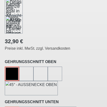
Regulärer Preis:
32,90 €
Preise inkl. MwSt. zzgl. Versandkosten
auswählen
GEHRUNGSSCHNITT OBEN
OHNE
45°-LINKSSCHNITT
45°-RECHTSSCHNITT
45°-INNENECKE
45°-AUSSENECKE
auswählen
GEHRUNGSSCHNITT UNTEN