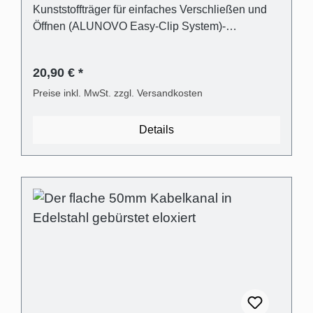
Kunststoffträger für einfaches Verschließen und
Öffnen (ALUNOVO Easy-Clip System)-
Befestigungsmaterial inklusive (Dübel in 6mm,
Flachkopfschrauben)- Mit Metallsäge selbst
20,90 € *
einfach kürzbar oder direkt passend bestellen-
Montage wahlweise mit Schrauben oder
Preise inkl. MwSt. zzgl. Versandkosten
Selbstklebeband möglich Lieferumfang - 1 Stk.
Kabelkanalabdeckung in Edelstahl gebürstet
Details
Optik eloxiert aus Aluminium- 1 Stk.
Kabelkanalträger aus transparentem Kunststoff-
Universaldübel für die gängigsten Wandarten-
Kreuzschlitz Flachkopfschrauben Technische
Produkteigenschaften- Außenmaß: (B):50mm
(H)15mm- Innenmaß (Kabelschacht): 44mm x
11mm