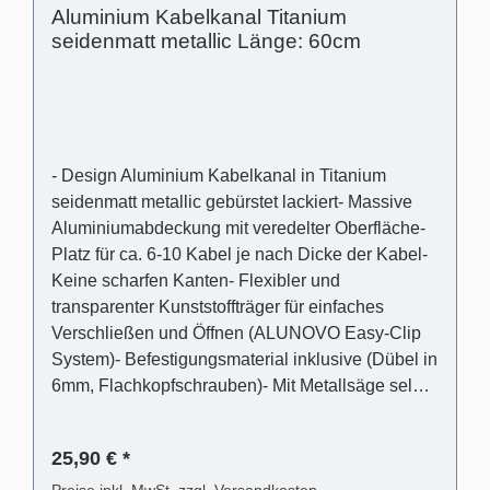
Aluminium Kabelkanal Titanium
seidenmatt metallic Länge: 60cm
- Design Aluminium Kabelkanal in Titanium
seidenmatt metallic gebürstet lackiert- Massive
Aluminiumabdeckung mit veredelter Oberfläche-
Platz für ca. 6-10 Kabel je nach Dicke der Kabel-
Keine scharfen Kanten- Flexibler und
transparenter Kunststoffträger für einfaches
Verschließen und Öffnen (ALUNOVO Easy-Clip
System)- Befestigungsmaterial inklusive (Dübel in
6mm, Flachkopfschrauben)- Mit Metallsäge selbst
einfach kürzbar oder direkt passend bestellen
Lieferumfang - 1 Stk. Kabelkanalabdeckung in
25,90 € *
Titanium seidenmatt metallic gebürstet lackiert
Preise inkl. MwSt. zzgl. Versandkosten