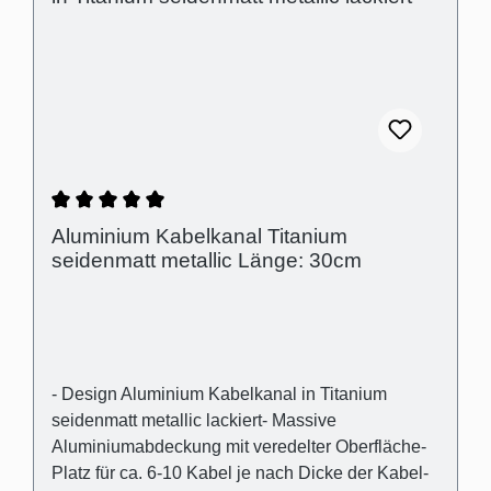
Abstand der Abdeckung zur Wand für optischen
Ausgleich von Wandunebenheiten
(Schattenfuge): 3mm
Durchschnittliche Bewertung von 5 von 5 Ster
Aluminium Kabelkanal Titanium
seidenmatt metallic Länge: 30cm
- Design Aluminium Kabelkanal in Titanium
seidenmatt metallic lackiert- Massive
Aluminiumabdeckung mit veredelter Oberfläche-
Platz für ca. 6-10 Kabel je nach Dicke der Kabel-