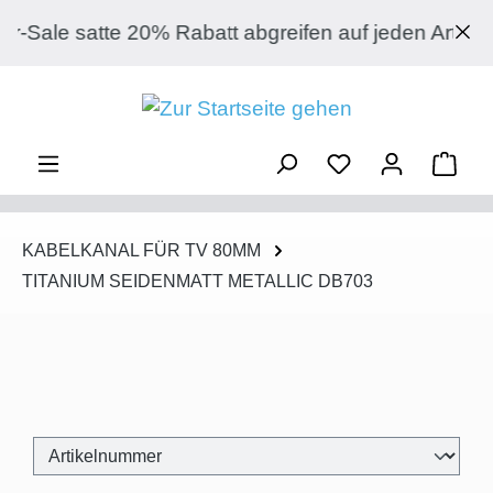
Zum Hauptinhalt springen
 20% Rabatt abgreifen auf jeden Artikel ohne Aus
Ware
KABELKANAL FÜR TV 80MM
TITANIUM SEIDENMATT METALLIC DB703