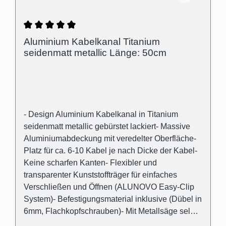
Durchschnittliche Bewertung von 5 von 5 Ster
Aluminium Kabelkanal Titanium
seidenmatt metallic Länge: 50cm
- Design Aluminium Kabelkanal in Titanium
seidenmatt metallic gebürstet lackiert- Massive
Aluminiumabdeckung mit veredelter Oberfläche-
Platz für ca. 6-10 Kabel je nach Dicke der Kabel-
Keine scharfen Kanten- Flexibler und
transparenter Kunststoffträger für einfaches
Verschließen und Öffnen (ALUNOVO Easy-Clip
System)- Befestigungsmaterial inklusive (Dübel in
6mm, Flachkopfschrauben)- Mit Metallsäge selbst
einfach kürzbar oder direkt passend bestellen