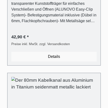
transparenter Kunststoffträger für einfaches
Verschließen und Öffnen (ALUNOVO Easy-Clip
System)- Befestigungsmaterial inklusive (Dübel in
6mm, Flachkopfschrauben)- Mit Metallsäge selbst
einfach kürzbar oder direkt passend bestellen
Lieferumfang - 1 Stk. Kabelkanalabdeckung in
42,90 € *
Titanium seidenmatt metallic gebürstet lackiert
aus Aluminium- 1 Stk. Kabelkanalträger aus
Preise inkl. MwSt. zzgl. Versandkosten
transparentem Kunststoff- Universaldübel für die
gängigsten Wandarten- Kreuzschlitz
Details
Flachkopfschrauben Technische
Produkteigenschaften - Gebogene Abdeckung in
Aluminium- Träger Kunststoff transparent und
flexibel- Außenmaß: (B):80mm (H)21mm-
Innenmaß (Kabelschacht): 28mm x 18mm-
Abstand der Abdeckung zur Wand für optischen
Ausgleich von Wandunebenheiten
(Schattenfuge): 3mm