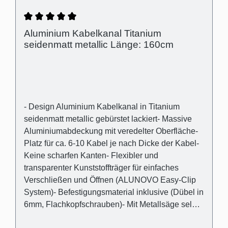
Durchschnittliche Bewertung von 5 von 5 Ster
Aluminium Kabelkanal Titanium
seidenmatt metallic Länge: 160cm
- Design Aluminium Kabelkanal in Titanium
seidenmatt metallic gebürstet lackiert- Massive
Aluminiumabdeckung mit veredelter Oberfläche-
Platz für ca. 6-10 Kabel je nach Dicke der Kabel-
Keine scharfen Kanten- Flexibler und
transparenter Kunststoffträger für einfaches
Verschließen und Öffnen (ALUNOVO Easy-Clip
System)- Befestigungsmaterial inklusive (Dübel in
6mm, Flachkopfschrauben)- Mit Metallsäge selbst
einfach kürzbar oder direkt passend bestellen