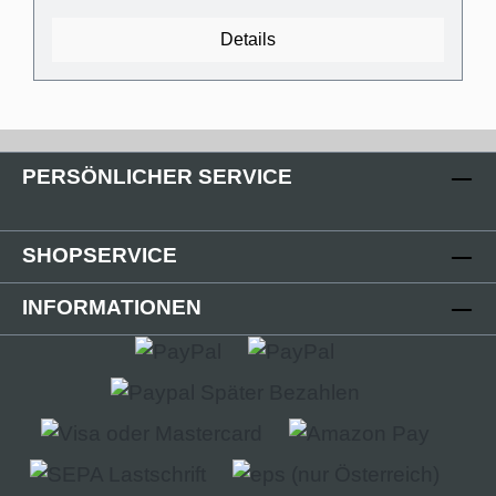
transparentem Kunststoff- Universaldübel für die
gängigsten Wandarten- Kreuzschlitz
Details
Flachkopfschrauben Technische
Produkteigenschaften - Gebogene Abdeckung in
Aluminium- Träger Kunststoff transparent und
flexibel- Außenmaß: (B):80mm (H)21mm-
Innenmaß (Kabelschacht): 28mm x 18mm-
PERSÖNLICHER SERVICE
Abstand der Abdeckung zur Wand für optischen
Ausgleich von Wandunebenheiten
(Schattenfuge): 3mm
SHOPSERVICE
INFORMATIONEN