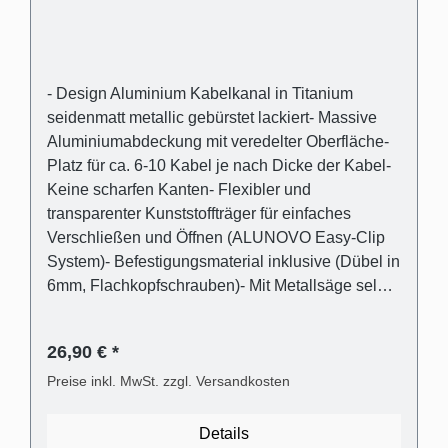
- Design Aluminium Kabelkanal in Titanium
seidenmatt metallic gebürstet lackiert- Massive
Aluminiumabdeckung mit veredelter Oberfläche-
Platz für ca. 6-10 Kabel je nach Dicke der Kabel-
Keine scharfen Kanten- Flexibler und
transparenter Kunststoffträger für einfaches
Verschließen und Öffnen (ALUNOVO Easy-Clip
System)- Befestigungsmaterial inklusive (Dübel in
6mm, Flachkopfschrauben)- Mit Metallsäge selbst
einfach kürzbar oder direkt passend bestellen
Lieferumfang - 1 Stk. Kabelkanalabdeckung in
26,90 € *
Titanium seidenmatt metallic gebürstet lackiert
aus Aluminium- 1 Stk. Kabelkanalträger aus
Preise inkl. MwSt. zzgl. Versandkosten
transparentem Kunststoff- Universaldübel für die
gängigsten Wandarten- Kreuzschlitz
Details