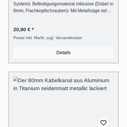
System)- Befestigungsmaterial inklusive (Dübel in
6mm, Flachkopfschrauben)- Mit Metallsäge selbst
einfach kürzbar oder direkt passend bestellen
Lieferumfang - 1 Stk. Kabelkanalabdeckung in
20,90 € *
Titanium seidenmatt metallic gebürstet lackiert
aus Aluminium- 1 Stk. Kabelkanalträger aus
Preise inkl. MwSt. zzgl. Versandkosten
transparentem Kunststoff- Universaldübel für die
gängigsten Wandarten- Kreuzschlitz
Details
Flachkopfschrauben Technische
Produkteigenschaften - Gebogene Abdeckung in
Aluminium- Träger Kunststoff transparent und
flexibel- Außenmaß: (B):80mm (H)21mm-
Innenmaß (Kabelschacht): 28mm x 18mm-
Abstand der Abdeckung zur Wand für optischen
Ausgleich von Wandunebenheiten
(Schattenfuge): 3mm