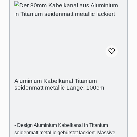
flexibel- Außenmaß: (B):80mm (H)21mm-
Innenmaß (Kabelschacht): 28mm x 18mm-
Abstand der Abdeckung zur Wand für optischen
Ausgleich von Wandunebenheiten
(Schattenfuge): 3mm
Aluminium Kabelkanal Titanium
seidenmatt metallic Länge: 100cm
- Design Aluminium Kabelkanal in Titanium
seidenmatt metallic gebürstet lackiert- Massive