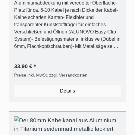
Aluminiumabdeckung mit veredelter Oberfläche-
Platz für ca. 6-10 Kabel je nach Dicke der Kabel-
Keine scharfen Kanten- Flexibler und
transparenter Kunststoffträger für einfaches
Verschließen und Öffnen (ALUNOVO Easy-Clip
System)- Befestigungsmaterial inklusive (Dübel in
6mm, Flachkopfschrauben)- Mit Metallsäge selbst
einfach kürzbar oder direkt passend bestellen
Lieferumfang - 1 Stk. Kabelkanalabdeckung in
33,90 € *
Titanium seidenmatt metallic gebürstet lackiert
aus Aluminium- 1 Stk. Kabelkanalträger aus
Preise inkl. MwSt. zzgl. Versandkosten
transparentem Kunststoff- Universaldübel für die
gängigsten Wandarten- Kreuzschlitz
Details
Flachkopfschrauben Technische
Produkteigenschaften - Gebogene Abdeckung in
Aluminium- Träger Kunststoff transparent und
flexibel- Außenmaß: (B):80mm (H)21mm-
Innenmaß (Kabelschacht): 28mm x 18mm-
Abstand der Abdeckung zur Wand für optischen