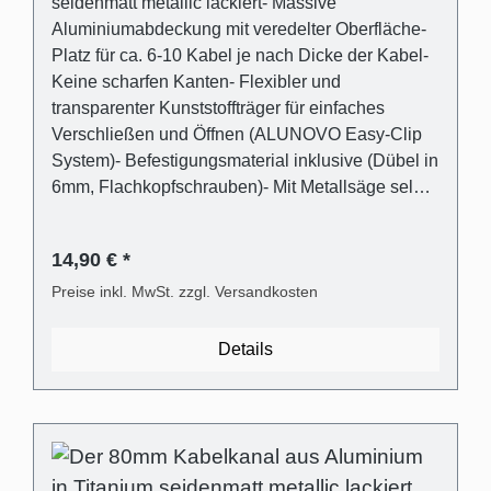
seidenmatt metallic lackiert- Massive
Aluminiumabdeckung mit veredelter Oberfläche-
Platz für ca. 6-10 Kabel je nach Dicke der Kabel-
Keine scharfen Kanten- Flexibler und
transparenter Kunststoffträger für einfaches
Verschließen und Öffnen (ALUNOVO Easy-Clip
System)- Befestigungsmaterial inklusive (Dübel in
6mm, Flachkopfschrauben)- Mit Metallsäge selbst
einfach kürzbar oder direkt passend bestellen
Lieferumfang - 1 Stk. Kabelkanalabdeckung in
14,90 € *
Titanium seidenmatt metallic lackiert aus
Aluminium- 1 Stk. Kabelkanalträger aus
Preise inkl. MwSt. zzgl. Versandkosten
transparentem Kunststoff- Universaldübel für die
gängigsten Wandarten- Kreuzschlitz
Details
Flachkopfschrauben Technische
Produkteigenschaften - Gebogene Abdeckung in
Aluminium- Träger Kunststoff transparent und
flexibel- Außenmaß: (B):80mm (H)21mm-
Innenmaß (Kabelschacht): 28mm x 18mm-