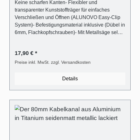
Keine scharfen Kanten- Flexibler und
transparenter Kunststoffträger für einfaches
Verschließen und Öffnen (ALUNOVO Easy-Clip
System)- Befestigungsmaterial inklusive (Dübel in
6mm, Flachkopfschrauben)- Mit Metallsäge selbst
einfach kürzbar oder direkt passend bestellen
Lieferumfang - 1 Stk. Kabelkanalabdeckung in
17,90 € *
Titanium seidenmatt metallic lackiert aus
Aluminium- 1 Stk. Kabelkanalträger aus
Preise inkl. MwSt. zzgl. Versandkosten
transparentem Kunststoff- Universaldübel für die
gängigsten Wandarten- Kreuzschlitz
Details
Flachkopfschrauben Technische
Produkteigenschaften - Gebogene Abdeckung in
Aluminium- Träger Kunststoff transparent und
flexibel- Außenmaß: (B):80mm (H)21mm-
Innenmaß (Kabelschacht): 28mm x 18mm-
Abstand der Abdeckung zur Wand für optischen
Ausgleich von Wandunebenheiten
(Schattenfuge): 3mm