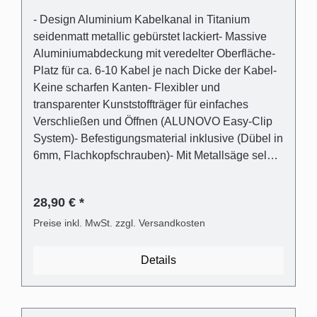
- Design Aluminium Kabelkanal in Titanium
seidenmatt metallic gebürstet lackiert- Massive
Aluminiumabdeckung mit veredelter Oberfläche-
Platz für ca. 6-10 Kabel je nach Dicke der Kabel-
Keine scharfen Kanten- Flexibler und
transparenter Kunststoffträger für einfaches
Verschließen und Öffnen (ALUNOVO Easy-Clip
System)- Befestigungsmaterial inklusive (Dübel in
6mm, Flachkopfschrauben)- Mit Metallsäge selbst
einfach kürzbar oder direkt passend bestellen
Lieferumfang - 1 Stk. Kabelkanalabdeckung in
28,90 € *
Titanium seidenmatt metallic gebürstet lackiert
aus Aluminium- 1 Stk. Kabelkanalträger aus
Preise inkl. MwSt. zzgl. Versandkosten
transparentem Kunststoff- Universaldübel für die
gängigsten Wandarten- Kreuzschlitz
Details
Flachkopfschrauben Technische
Produkteigenschaften - Gebogene Abdeckung in
Aluminium- Träger Kunststoff transparent und