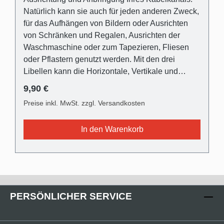
Natürlich kann sie auch für jeden anderen Zweck,
für das Aufhängen von Bildern oder Ausrichten
von Schränken und Regalen, Ausrichten der
Waschmaschine oder zum Tapezieren, Fliesen
oder Pflastern genutzt werden. Mit den drei
Libellen kann die Horizontale, Vertikale und
Diagonale (45°) überprüft werden (Messtoleranz
Regulärer Preis:
9,90 €
max.: 1mm/mtr.). Mit dem integrierten Magnetband
Preise inkl. MwSt. zzgl. Versandkosten
kann die Wasserwaage an jeder metallischen
Oberfläche anhaften. Die Libellen sind grün und
In den Warenkorb
UV-resistent. Die Wasserwaage ist aus Aluminium
mit robusten Kunststoffschutzkanten. Maße: 60 x
4,9 x 2,1 cm (L x H x B). Gewicht: 280gr.
PERSÖNLICHER SERVICE