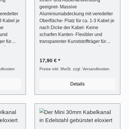
geeignet- Massive
eredelter
Aluminiumabdeckung mit veredelter
3 Kabel je
Oberfläche- Platz für ca. 1-3 Kabel je
ne
nach Dicke der Kabel- Keine
 und
scharfen Kanten- Flexibler und
er für
transparenter Kunststoffträger für
d Öffnen
einfaches Verschließen und Öffnen
em)-
(ALUNOVO Easy-Clip System)-
17,90 € *
sive
Befestigungsmaterial inklusive
ndkosten
(Dübel in 6mm,
Preise inkl. MwSt. zzgl. Versandkosten
Metallsäge
Flachkopfschrauben)- Mit Metallsäge
 direkt
selbst einfach kürzbar oder direkt
Details
ng - 1
passend bestellen Lieferumfang - 1
 in
Stk. Kabelkanalabdeckung in
loxiert aus
Edelstahl gebürstet Optik eloxiert aus
alträger
Aluminium- 1 Stk. Kabelkanalträger
ff-
aus transparentem Kunststoff-
gigsten
Universaldübel für die gängigsten