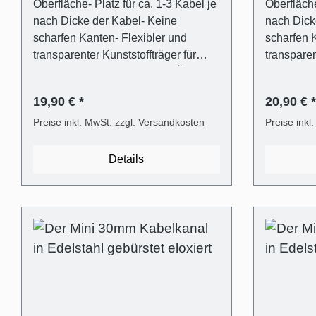
Oberfläche- Platz für ca. 1-3 Kabel je
Oberfläche
nach Dicke der Kabel- Keine
nach Dick
scharfen Kanten- Flexibler und
scharfen 
transparenter Kunststoffträger für
transparen
einfaches Verschließen und Öffnen
einfaches
(ALUNOVO Easy-Clip System)-
(ALUNOVO
19,90 € *
20,90 € *
Befestigungsmaterial inklusive
Befestigun
(Dübel in 6mm,
Preise inkl. MwSt. zzgl. Versandkosten
(Dübel in
Preise inkl
Flachkopfschrauben)- Mit Metallsäge
Flachkopf
selbst einfach kürzbar oder direkt
selbst ein
Details
passend bestellen Lieferumfang - 1
passend be
Stk. Kabelkanalabdeckung in
Stk. Kabe
Edelstahl gebürstet Optik eloxiert aus
Edelstahl 
Aluminium- 1 Stk. Kabelkanalträger
Aluminium
aus transparentem Kunststoff-
aus trans
Universaldübel für die gängigsten
Universald
Wandarten- Kreuzschlitz
Wandarten
Flachkopfschrauben Technische
Flachkopf
Produkteigenschaften - Gebogene
Produkteigensc