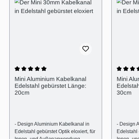
Durchschnittliche Bewertung von 5 von 5 Ster
Durchsch
Mini Aluminium Kabelkanal
Mini Al
Edelstahl gebürstet Länge:
Edelstah
20cm
30cm
- Design Aluminium Kabelkanal in
- Design 
Edelstahl gebürstet Optik eloxiert, für
Edelstahl 
Innen- und Außenanwendung
Innen- u