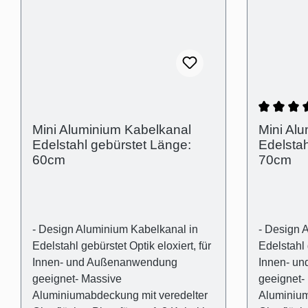
Wandarten- Kreuzschlitz
Wandarten
Flachkopfschrauben Technische
Flachkopf
Produkteigenschaften - Gebogene
Produkteigensc
Abdeckung in Aluminium- Träger
Abdeckung
Kunststoff transparent und flexibel-
Kunststoff
Außenmaß: (B):30mm (H)15mm-
Außenmaß
Innenmaß (Kabelschacht): 10mm x
Innenmaß 
10mm- Abstand der Abdeckung zur
10mm- Abs
Durchsch
Mini Aluminium Kabelkanal
Mini Al
Wand für optischen Ausgleich von
Wand für 
Edelstahl gebürstet Länge:
Edelstah
Wandunebenheiten (Schattenfuge):
Wandunebe
60cm
70cm
2mm
2mm
- Design Aluminium Kabelkanal in
- Design 
Edelstahl gebürstet Optik eloxiert, für
Edelstahl 
Innen- und Außenanwendung
Innen- u
geeignet- Massive
geeignet-
Aluminiumabdeckung mit veredelter
Aluminium