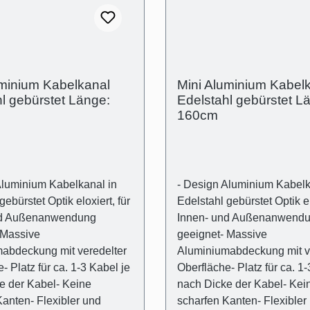
 in Aluminium- Träger
Abdeckung in Aluminium- 
 transparent und flexibel-
Kunststoff transparent und f
: (B):30mm (H)15mm-
Außenmaß: (B):30mm (H)
(Kabelschacht): 10mm x
Innenmaß (Kabelschacht):
tand der Abdeckung zur
10mm- Abstand der Abdeck
uminium Kabelkanal
Mini Aluminium Kabel
optischen Ausgleich von
Wand für optischen Ausgle
l gebürstet Länge:
Edelstahl gebürstet L
nheiten (Schattenfuge):
Wandunebenheiten (Schatt
160cm
2mm
Aluminium Kabelkanal in
- Design Aluminium Kabelk
gebürstet Optik eloxiert, für
Edelstahl gebürstet Optik el
nd Außenanwendung
Innen- und Außenanwend
 Massive
geeignet- Massive
abdeckung mit veredelter
Aluminiumabdeckung mit v
- Platz für ca. 1-3 Kabel je
Oberfläche- Platz für ca. 1-
e der Kabel- Keine
nach Dicke der Kabel- Kei
Kanten- Flexibler und
scharfen Kanten- Flexibler