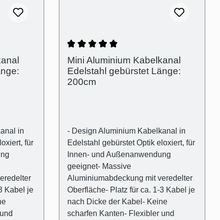
Träger
Abdeckung in Aluminium- Träger
lexibel-
Kunststoff transparent und flexibel-
15mm-
Außenmaß: (B):30mm (H)15mm-
 10mm x
Innenmaß (Kabelschacht): 10mm x
ung zur
10mm- Abstand der Abdeckung zur
Durchschnittliche Bewertung von 5 
kanal
Mini Aluminium Kabelkanal
ich von
Wand für optischen Ausgleich von
änge:
Edelstahl gebürstet Länge:
enfuge):
Wandunebenheiten (Schattenfuge):
200cm
2mm
anal in
- Design Aluminium Kabelkanal in
oxiert, für
Edelstahl gebürstet Optik eloxiert, für
ung
Innen- und Außenanwendung
geeignet- Massive
eredelter
Aluminiumabdeckung mit veredelter
3 Kabel je
Oberfläche- Platz für ca. 1-3 Kabel je
ne
nach Dicke der Kabel- Keine
 und
scharfen Kanten- Flexibler und