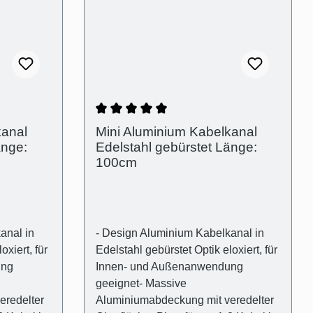
Wandarten- Kreuzschlitz
ische
Flachkopfschrauben Technische
Produkteigenschaften - Gebogene
Träger
Abdeckung in Aluminium- Träger
lexibel-
Kunststoff transparent und flexibel-
15mm-
Außenmaß: (B):30mm (H)15mm-
 10mm x
Innenmaß (Kabelschacht): 10mm x
ung zur
10mm- Abstand der Abdeckung zur
ertung von 5 von 5 Sternen
Durchschnittliche Bewertung von 5 
kanal
Mini Aluminium Kabelkanal
ich von
Wand für optischen Ausgleich von
änge:
Edelstahl gebürstet Länge:
enfuge):
Wandunebenheiten (Schattenfuge):
100cm
2mm
anal in
- Design Aluminium Kabelkanal in
oxiert, für
Edelstahl gebürstet Optik eloxiert, für
ung
Innen- und Außenanwendung
geeignet- Massive
eredelter
Aluminiumabdeckung mit veredelter