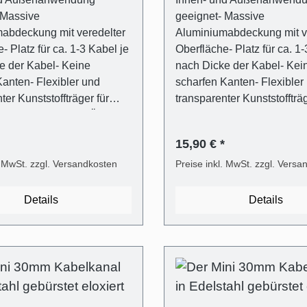
 Massive
geeignet- Massive
abdeckung mit veredelter
Aluminiumabdeckung mit v
- Platz für ca. 1-3 Kabel je
Oberfläche- Platz für ca. 1-
e der Kabel- Keine
nach Dicke der Kabel- Kei
Kanten- Flexibler und
scharfen Kanten- Flexibler
ter Kunststoffträger für
transparenter Kunststoffträg
 Verschließen und Öffnen
einfaches Verschließen un
 Easy-Clip System)-
(ALUNOVO Easy-Clip Syst
15,90 € *
gsmaterial inklusive
Befestigungsmaterial inklu
 6mm,
. MwSt. zzgl. Versandkosten
(Dübel in 6mm,
Preise inkl. MwSt. zzgl. Versa
schrauben)- Mit Metallsäge
Flachkopfschrauben)- Mit 
fach kürzbar oder direkt
selbst einfach kürzbar oder
Details
Details
stellen Lieferumfang - 1
passend bestellen Lieferumfa
lkanalabdeckung in
Stk. Kabelkanalabdeckung
gebürstet Optik eloxiert aus
Edelstahl gebürstet Optik e
- 1 Stk. Kabelkanalträger
Aluminium- 1 Stk. Kabelkan
parentem Kunststoff-
aus transparentem Kunststo
übel für die gängigsten
Universaldübel für die gän