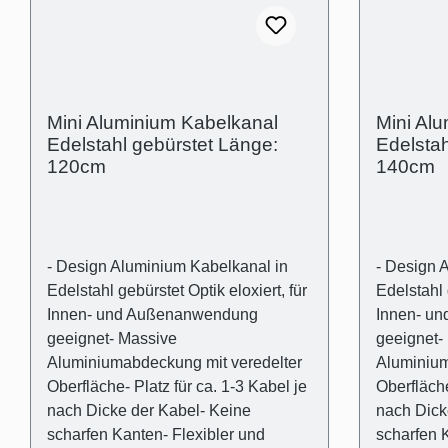
Abdeckung in Aluminium- Träger
Abdeckung
Kunststoff transparent und flexibel-
Kunststoff
Außenmaß: (B):30mm (H)15mm-
Außenmaß
Innenmaß (Kabelschacht): 10mm x
Innenmaß 
10mm- Abstand der Abdeckung zur
10mm- Abs
Mini Aluminium Kabelkanal
Mini Al
Wand für optischen Ausgleich von
Wand für 
Edelstahl gebürstet Länge:
Edelstah
Wandunebenheiten (Schattenfuge):
Wandunebe
120cm
140cm
2mm
2mm
- Design Aluminium Kabelkanal in
- Design 
Edelstahl gebürstet Optik eloxiert, für
Edelstahl 
Innen- und Außenanwendung
Innen- u
geeignet- Massive
geeignet-
Aluminiumabdeckung mit veredelter
Aluminium
Oberfläche- Platz für ca. 1-3 Kabel je
Oberfläche
nach Dicke der Kabel- Keine
nach Dick
scharfen Kanten- Flexibler und
scharfen 