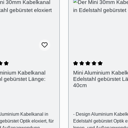
nen
nittliche Bewertung von 4.5 von 5 Sternen
Durchschnittliche Bew
uminium Kabelkanal
Mini Aluminium Kabel
l gebürstet Länge:
Edelstahl gebürstet L
40cm
Aluminium Kabelkanal in
- Design Aluminium Kabelk
gebürstet Optik eloxiert, für
Edelstahl gebürstet Optik el
nd Außenanwendung
Innen- und Außenanwend