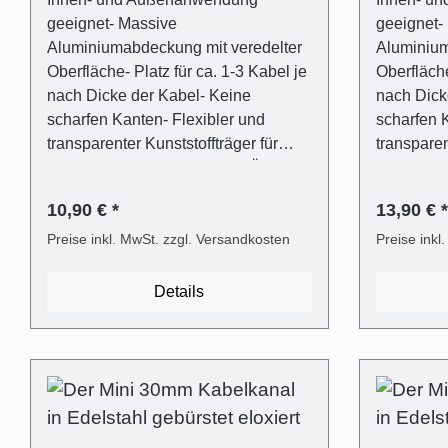
geeignet- Massive
geeignet-
Aluminiumabdeckung mit veredelter
Aluminium
Oberfläche- Platz für ca. 1-3 Kabel je
Oberfläche
nach Dicke der Kabel- Keine
nach Dick
scharfen Kanten- Flexibler und
scharfen 
transparenter Kunststoffträger für
transparen
einfaches Verschließen und Öffnen
einfaches
(ALUNOVO Easy-Clip System)-
(ALUNOVO
10,90 € *
13,90 € *
Befestigungsmaterial inklusive
Befestigun
(Dübel in 6mm,
Preise inkl. MwSt. zzgl. Versandkosten
(Dübel in
Preise inkl
Flachkopfschrauben)- Mit Metallsäge
Flachkopf
selbst einfach kürzbar oder direkt
selbst ein
Details
passend bestellen Lieferumfang - 1
passend be
Stk. Kabelkanalabdeckung in
Stk. Kabe
Edelstahl gebürstet Optik eloxiert aus
Edelstahl 
Aluminium- 1 Stk. Kabelkanalträger
Aluminium
aus transparentem Kunststoff-
aus trans
Universaldübel für die gängigsten
Universald