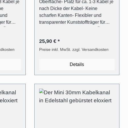
3 Kabel je
Oberfläche- Platz für ca. 1-3 Kabel je
ne
nach Dicke der Kabel- Keine
 und
scharfen Kanten- Flexibler und
er für
transparenter Kunststoffträger für
d Öffnen
einfaches Verschließen und Öffnen
em)-
(ALUNOVO Easy-Clip System)-
25,90 € *
sive
Befestigungsmaterial inklusive
ndkosten
(Dübel in 6mm,
Preise inkl. MwSt. zzgl. Versandkosten
Metallsäge
Flachkopfschrauben)- Mit Metallsäge
 direkt
selbst einfach kürzbar oder direkt
Details
ng - 1
passend bestellen Lieferumfang - 1
 in
Stk. Kabelkanalabdeckung in
loxiert aus
Edelstahl gebürstet Optik eloxiert aus
alträger
Aluminium- 1 Stk. Kabelkanalträger
ff-
aus transparentem Kunststoff-
gigsten
Universaldübel für die gängigsten
Wandarten- Kreuzschlitz
ische
Flachkopfschrauben Technische
Produkteigenschaften - Gebogene