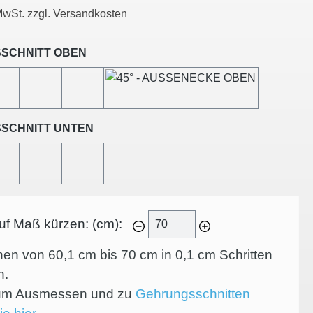
 MwSt. zzgl. Versandkosten
auswählen
SCHNITT OBEN
45°-LINKSSCHNITT
45°-RECHTSSCHNITT
45°-INNENECKE
45°-AUSSENECKE
auswählen
SCHNITT UNTEN
45°-LINKSSCHNITT
45°-RECHTSSCHNITT
45°-INNENECKE
45°-AUSSENECKE
auf Maß kürzen: (cm):
nen von 60,1 cm bis 70 cm in
0,1
cm Schritten
n.
zum Ausmessen und zu
Gehrungsschnitten