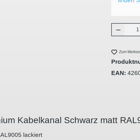
finden S
Produkt 
Zum Merkzet
Produktn
EAN:
426
inium Kabelkanal Schwarz matt RA
AL9005 lackiert