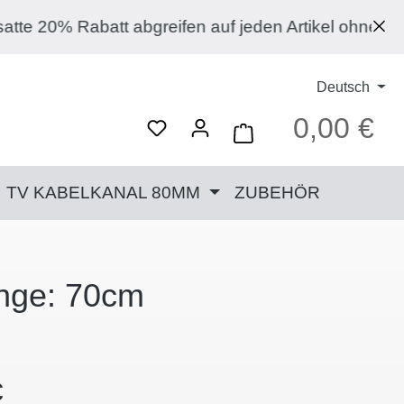
batt abgreifen auf jeden Artikel ohne Ausnahme! 
Deutsch
0,00 €
Ware
TV KABELKANAL 80MM
ZUBEHÖR
nge: 70cm
Preis:
€