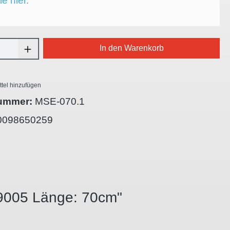
ie hier.
Anzahl: Gib den gewünschten Wert ein oder
In den Warenkorb
tel hinzufügen
ummer:
MSE-070.1
0098650259
L9005 Länge: 70cm"