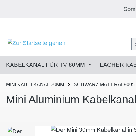
m Hauptinhalt springen
Zur Suche springen
Zur Hauptnavigation springen
Sommer, Sonne 
KABELKANAL FÜR TV 80MM
FLACHER KA
MINI KABELKANAL 30MM
SCHWARZ MATT RAL9005
Mini Aluminium Kabelkan
Bildergalerie überspringen