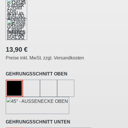
Regulärer Preis:
13,90 €
Preise inkl. MwSt. zzgl. Versandkosten
auswählen
GEHRUNGSSCHNITT OBEN
OHNE
45°-LINKSSCHNITT
45°-RECHTSSCHNITT
45°-INNENECKE
45°-AUSSENECKE
auswählen
GEHRUNGSSCHNITT UNTEN