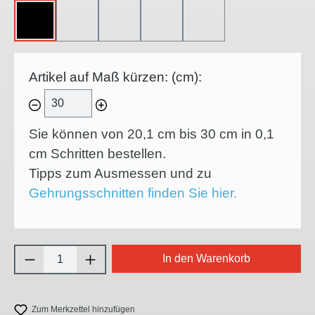
OHNE
45°-LINKSSCHNITT
45°-RECHTSSCHNITT
45°-INNENECKE
45°-AUSSENECKE
Artikel auf Maß kürzen: (cm):
Sie können von 20,1 cm bis 30 cm in
0,1
cm Schritten bestellen.
Tipps zum Ausmessen und zu
Gehrungsschnitten finden Sie hier.
Produkt Anzahl: Gib den gewünschten Wert e
In den Warenkorb
Zum Merkzettel hinzufügen