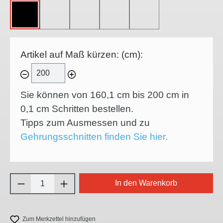
OHNE
45°-LINKSSCHNITT
45°-RECHTSSCHNITT
45°-INNENECKE
45°-AUSSENECKE
Artikel auf Maß kürzen: (cm):
Sie können von 160,1 cm bis 200 cm in
0,1
cm Schritten bestellen.
Tipps zum Ausmessen und zu
Gehrungsschnitten finden Sie hier.
Produkt Anzahl: Gib den gewünschten Wert e
In den Warenkorb
Zum Merkzettel hinzufügen