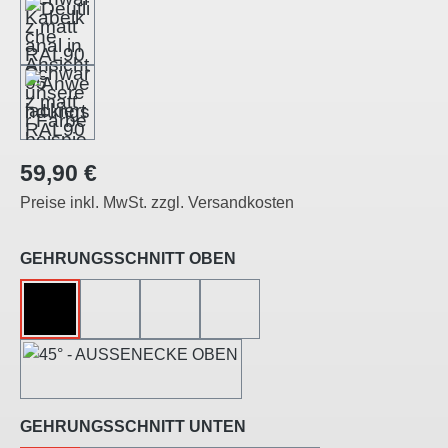
Regulärer Preis:
59,90 €
Preise inkl. MwSt. zzgl. Versandkosten
auswählen
GEHRUNGSSCHNITT OBEN
OHNE
45°-LINKSSCHNITT
45°-RECHTSSCHNITT
45°-INNENECKE
45°-AUSSENECKE
auswählen
GEHRUNGSSCHNITT UNTEN