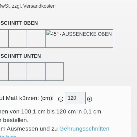
 MwSt. zzgl. Versandkosten
auswählen
SCHNITT OBEN
45°-LINKSSCHNITT
45°-RECHTSSCHNITT
45°-INNENECKE
45°-AUSSENECKE
auswählen
SCHNITT UNTEN
45°-LINKSSCHNITT
45°-RECHTSSCHNITT
45°-INNENECKE
45°-AUSSENECKE
auf Maß kürzen: (cm):
nen von 100,1 cm bis 120 cm in
0,1
cm
n bestellen.
zum Ausmessen und zu
Gehrungsschnitten