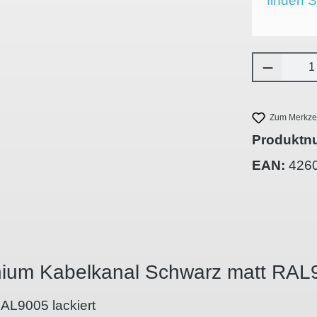
finden S
Produkt 
Zum Merkzet
Produktn
EAN:
426
inium Kabelkanal Schwarz matt RA
AL9005 lackiert