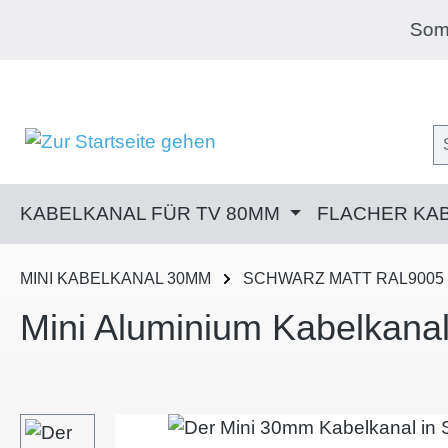
m Hauptinhalt springen
Zur Suche springen
Zur Hauptnavigation springen
Sommer, Sonne 
KABELKANAL FÜR TV 80MM
FLACHER KA
MINI KABELKANAL 30MM
SCHWARZ MATT RAL9005
Mini Aluminium Kabelkan
Bildergalerie überspringen