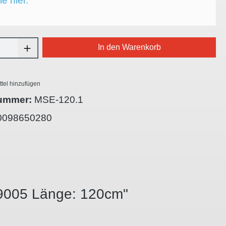
ie hier.
Anzahl: Gib den gewünschten Wert ein oder
In den Warenkorb
tel hinzufügen
ummer:
MSE-120.1
0098650280
L9005 Länge: 120cm"