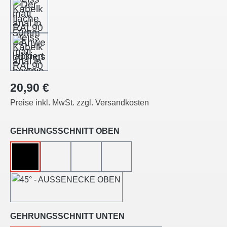
Regulärer Preis:
20,90 €
Preise inkl. MwSt. zzgl. Versandkosten
auswählen
GEHRUNGSSCHNITT OBEN
OHNE
45°-LINKSSCHNITT
45°-RECHTSSCHNITT
45°-INNENECKE
45°-AUSSENECKE
auswählen
GEHRUNGSSCHNITT UNTEN