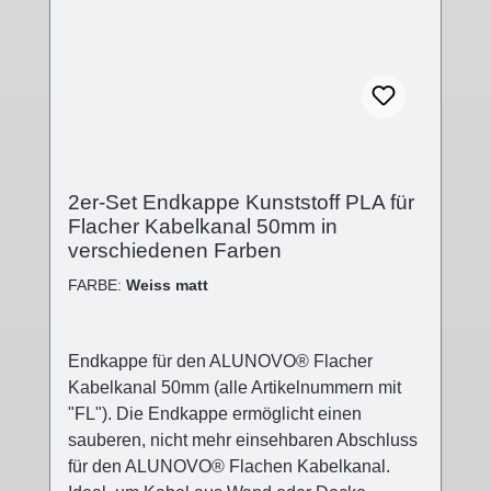
von 10mm in den Kabelkanal einlaufen zu
lassen. Technische Details - Abdeckung
Kunststoff (PLA) in verschiedenen
Oberflächen- Abdeckung: (B):50mm; (L):5mm;
(H):15mm- Kappenende geschlossen-
Stecksystem- Kunststoff Polylactid 3D-Druck-
Verfahren Lieferumfang - 2 Stk.
2er-Set Endkappe Kunststoff PLA für
Abdeckkappen
Flacher Kabelkanal 50mm in
verschiedenen Farben
FARBE:
Weiss matt
Endkappe für den ALUNOVO® Flacher
Kabelkanal 50mm (alle Artikelnummern mit
"FL"). Die Endkappe ermöglicht einen
sauberen, nicht mehr einsehbaren Abschluss
für den ALUNOVO® Flachen Kabelkanal.