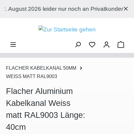
Zum Hauptinhalt springen
der nur noch an Privatkunden mit Lieferadresse in 
Ware
FLACHER KABELKANAL 50MM
WEISS MATT RAL9003
Flacher Aluminium
Kabelkanal Weiss
matt RAL9003 Länge:
40cm