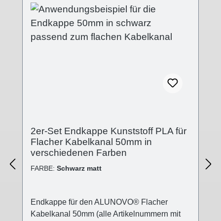
runde Bereiche an der Endkappe, die am
besten mit einem Cuttermesser,
ausgeschnitten werden können, um 1 oder 2
Kabel mit einem maximalen Durchmesser
von 10mm in den Kabelkanal einlaufen zu
lassen. Technische Details - Abdeckung
Kunststoff (PLA) in verschiedenen
Oberflächen- Abdeckung: (B):50mm; (L):5mm;
(H):15mm- Kappenende geschlossen-
Stecksystem- Kunststoff Polylactid 3D-Druck-
Verfahren Lieferumfang - 2 Stk.
2er-Set Endkappe Kunststoff PLA für
Abdeckkappen
Flacher Kabelkanal 50mm in
verschiedenen Farben
FARBE:
Schwarz matt
Endkappe für den ALUNOVO® Flacher
Kabelkanal 50mm (alle Artikelnummern mit