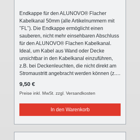
Endkappe für den ALUNOVO® Flacher
Kabelkanal 50mm (alle Artikelnummern mit
"FL"). Die Endkappe ermöglicht einen
sauberen, nicht mehr einsehbaren Abschluss
für den ALUNOVO® Flachen Kabelkanal.
Ideal, um Kabel aus Wand oder Decke
unsichtbar in den Kabelkanal einzuführen,
z.B. bei Deckenleuchten, die nicht direkt am
Stromaustritt angebracht werden können (z.B.
versetzter Esstisch, usw.) Die ALUNOVO®
Regulärer Preis:
9,50 €
Endkappe ist in drei verschiedenen
Preise inkl. MwSt. zzgl. Versandkosten
Oberflächen farblich passend für alle
Kabelkanalvarianten und setzt einen
In den Warenkorb
modernen Akzent. Die Front ist mit einer
Feinstruktur versehen. Die Endkappe wird auf
das offene Ende des Kabelkanals
aufgesteckt. Zusätzlich befinden sich zwei