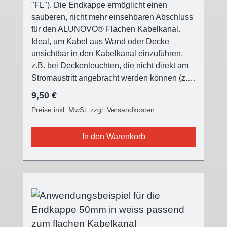
"FL"). Die Endkappe ermöglicht einen
sauberen, nicht mehr einsehbaren Abschluss
für den ALUNOVO® Flachen Kabelkanal.
Ideal, um Kabel aus Wand oder Decke
unsichtbar in den Kabelkanal einzuführen,
z.B. bei Deckenleuchten, die nicht direkt am
Stromaustritt angebracht werden können (z.B.
versetzter Esstisch, usw.) Die ALUNOVO®
Regulärer Preis:
9,50 €
Endkappe ist in drei verschiedenen
Preise inkl. MwSt. zzgl. Versandkosten
Oberflächen farblich passend für alle
Kabelkanalvarianten und setzt einen
In den Warenkorb
modernen Akzent. Die Front ist mit einer
Feinstruktur versehen. Die Endkappe wird auf
das offene Ende des Kabelkanals
aufgesteckt. Zusätzlich befinden sich zwei
runde Bereiche an der Endkappe, die am
besten mit einem Cuttermesser,
ausgeschnitten werden können, um 1 oder 2
Kabel mit einem maximalen Durchmesser