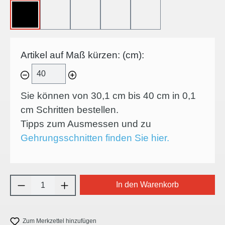
OHNE
45°-LINKSSCHNITT
45°-RECHTSSCHNITT
45°-INNENECKE
45°-AUSSENECKE
Artikel auf Maß kürzen: (cm):
Sie können von 30,1 cm bis 40 cm in
0,1
cm Schritten bestellen.
Tipps zum Ausmessen und zu
Gehrungsschnitten finden Sie hier.
Produkt Anzahl: Gib den gewünschten Wert e
In den Warenkorb
Zum Merkzettel hinzufügen