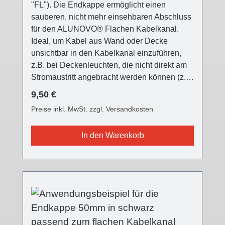
"FL"). Die Endkappe ermöglicht einen
sauberen, nicht mehr einsehbaren Abschluss
für den ALUNOVO® Flachen Kabelkanal.
Ideal, um Kabel aus Wand oder Decke
unsichtbar in den Kabelkanal einzuführen,
z.B. bei Deckenleuchten, die nicht direkt am
Stromaustritt angebracht werden können (z.B.
versetzter Esstisch, usw.) Die ALUNOVO®
Regulärer Preis:
9,50 €
Endkappe ist in drei verschiedenen
Preise inkl. MwSt. zzgl. Versandkosten
Oberflächen farblich passend für alle
Kabelkanalvarianten und setzt einen
In den Warenkorb
modernen Akzent. Die Front ist mit einer
Feinstruktur versehen. Die Endkappe wird auf
das offene Ende des Kabelkanals
aufgesteckt. Zusätzlich befinden sich zwei
runde Bereiche an der Endkappe, die am
besten mit einem Cuttermesser,
ausgeschnitten werden können, um 1 oder 2
Kabel mit einem maximalen Durchmesser