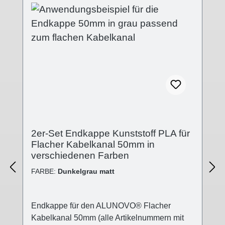
runde Bereiche an der Endkappe, die am
besten mit einem Cuttermesser,
ausgeschnitten werden können, um 1 oder 2
Kabel mit einem maximalen Durchmesser
von 10mm in den Kabelkanal einlaufen zu
lassen. Technische Details - Abdeckung
Kunststoff (PLA) in verschiedenen
Oberflächen- Abdeckung: (B):50mm; (L):5mm;
(H):15mm- Kappenende geschlossen-
Stecksystem- Kunststoff Polylactid 3D-Druck-
Verfahren Lieferumfang - 2 Stk.
2er-Set Endkappe Kunststoff PLA für
Abdeckkappen
Flacher Kabelkanal 50mm in
verschiedenen Farben
FARBE:
Dunkelgrau matt
Endkappe für den ALUNOVO® Flacher
Kabelkanal 50mm (alle Artikelnummern mit