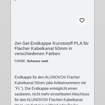
von 10mm in den Kabelkanal einlaufen zu
lassen. Technische Details - Abdeckung
Kunststoff (PLA) in verschiedenen
Oberflächen- Abdeckung: (B):50mm; (L):5mm;
(H):15mm- Kappenende geschlossen-
Stecksystem- Kunststoff Polylactid 3D-Druck-
Verfahren Lieferumfang - 2 Stk.
2er-Set Endkappe Kunststoff PLA für
Abdeckkappen
Flacher Kabelkanal 50mm in
verschiedenen Farben
FARBE:
Schwarz matt
Endkappe für den ALUNOVO® Flacher
Kabelkanal 50mm (alle Artikelnummern mit
"FL"). Die Endkappe ermöglicht einen
sauberen, nicht mehr einsehbaren Abschluss
für den ALUNOVO® Flachen Kabelkanal.