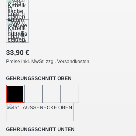
Regulärer Preis:
33,90 €
Preise inkl. MwSt. zzgl. Versandkosten
auswählen
GEHRUNGSSCHNITT OBEN
OHNE
45°-LINKSSCHNITT
45°-RECHTSSCHNITT
45°-INNENECKE
45°-AUSSENECKE
auswählen
GEHRUNGSSCHNITT UNTEN