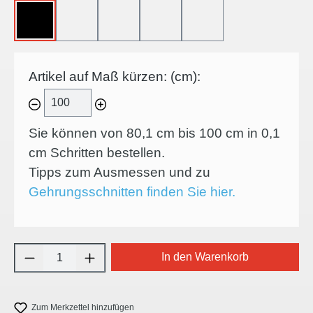
OHNE
45°-LINKSSCHNITT
45°-RECHTSSCHNITT
45°-INNENECKE
45°-AUSSENECKE
Artikel auf Maß kürzen: (cm):
Sie können von 80,1 cm bis 100 cm in
0,1
cm Schritten bestellen.
Tipps zum Ausmessen und zu
Gehrungsschnitten finden Sie hier.
Produkt Anzahl: Gib den gewünschten Wert e
In den Warenkorb
Zum Merkzettel hinzufügen