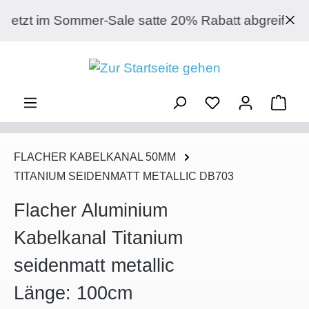
Zum Hauptinhalt springen
im Sommer-Sale satte 20% Rabatt abgreifen auf jed
Ware
FLACHER KABELKANAL 50MM
TITANIUM SEIDENMATT METALLIC DB703
Flacher Aluminium
Kabelkanal Titanium
seidenmatt metallic
Länge: 100cm