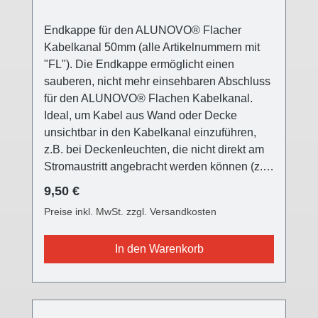
Endkappe für den ALUNOVO® Flacher
Kabelkanal 50mm (alle Artikelnummern mit
"FL"). Die Endkappe ermöglicht einen
sauberen, nicht mehr einsehbaren Abschluss
für den ALUNOVO® Flachen Kabelkanal.
Ideal, um Kabel aus Wand oder Decke
unsichtbar in den Kabelkanal einzuführen,
z.B. bei Deckenleuchten, die nicht direkt am
Stromaustritt angebracht werden können (z.B.
versetzter Esstisch, usw.) Die ALUNOVO®
Regulärer Preis:
9,50 €
Endkappe ist in drei verschiedenen
Preise inkl. MwSt. zzgl. Versandkosten
Oberflächen farblich passend für alle
Kabelkanalvarianten und setzt einen
In den Warenkorb
modernen Akzent. Die Front ist mit einer
Feinstruktur versehen. Die Endkappe wird auf
das offene Ende des Kabelkanals
aufgesteckt. Zusätzlich befinden sich zwei