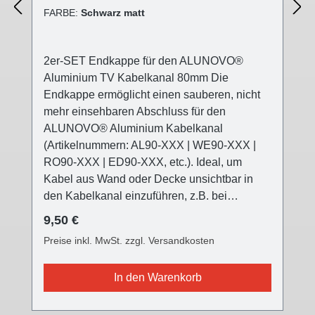
FARBE:
Schwarz matt
2er-SET Endkappe für den ALUNOVO®
Aluminium TV Kabelkanal 80mm Die
Endkappe ermöglicht einen sauberen, nicht
mehr einsehbaren Abschluss für den
ALUNOVO® Aluminium Kabelkanal
(Artikelnummern: AL90-XXX | WE90-XXX |
RO90-XXX | ED90-XXX, etc.). Ideal, um
Kabel aus Wand oder Decke unsichtbar in
den Kabelkanal einzuführen, z.B. bei
Deckenleuchten, die nicht direkt am
Regulärer Preis:
9,50 €
Stromaustritt angebracht werden können (z.B.
Preise inkl. MwSt. zzgl. Versandkosten
versetzter Esstisch, usw.) Die ALUNOVO®
TV Kabelkanal Endkappe ist in drei
In den Warenkorb
verschiedenen Oberflächen farblich passend
für alle Kabelkanalvarianten und setzt einen
modernen Akzent. Die Front ist nun mit einer