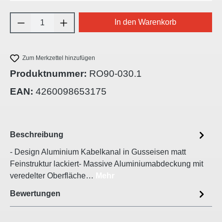
Produkt Anzahl: Gib den gewünschten Wert e
In den Warenkorb
Zum Merkzettel hinzufügen
Produktnummer:
RO90-030.1
EAN:
4260098653175
Beschreibung
- Design Aluminium Kabelkanal in Gusseisen matt
Feinstruktur lackiert- Massive Aluminiumabdeckung mit
veredelter Oberfläche…
Mehr
Bewertungen