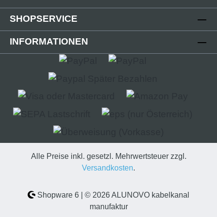
geändert. Die Endkappe wird auf das offene
SHOPSERVICE
Ende des Kabelkanals aufgesteckt.
Technische Details - Abdeckung in
INFORMATIONEN
verschiedenen Oberflächen- Abdeckung:
(B):80mm; (L):5mm; (H):19mm- Kappenende
geschlossen- Stecksystem- Kunststoff PLA
(Polylactid) 3D-Druck-Verfahren Lieferumfang
- 2 Stk. Abdeckkappe Kunststoff
Alle Preise inkl. gesetzl. Mehrwertsteuer zzgl.
Versandkosten
.
Shopware 6 | © 2026 ALUNOVO kabelkanal
manufaktur