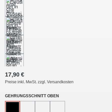
Regulärer Preis:
17,90 €
Preise inkl. MwSt. zzgl. Versandkosten
auswählen
GEHRUNGSSCHNITT OBEN
OHNE
45°-LINKSSCHNITT
45°-RECHTSSCHNITT
45°-INNENECKE