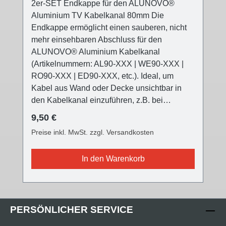
2er-SET Endkappe für den ALUNOVO®
Aluminium TV Kabelkanal 80mm Die
Endkappe ermöglicht einen sauberen, nicht
mehr einsehbaren Abschluss für den
ALUNOVO® Aluminium Kabelkanal
(Artikelnummern: AL90-XXX | WE90-XXX |
RO90-XXX | ED90-XXX, etc.). Ideal, um
Kabel aus Wand oder Decke unsichtbar in
den Kabelkanal einzuführen, z.B. bei
Deckenleuchten, die nicht direkt am
Regulärer Preis:
9,50 €
Stromaustritt angebracht werden können (z.B.
Preise inkl. MwSt. zzgl. Versandkosten
versetzter Esstisch, usw.) Die ALUNOVO®
TV Kabelkanal Endkappe ist in drei
In den Warenkorb
verschiedenen Oberflächen farblich passend
für alle Kabelkanalvarianten und setzt einen
modernen Akzent. Die Front ist nun mit einer
Feinstruktur versehen, die
PERSÖNLICHER SERVICE
Oberflächenqualität wurde mit der V2 stark
verbessert, der Einsteckflansch komplett