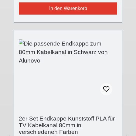
TV Kabelkanal Endkappe ist in drei
In den Warenkorb
verschiedenen Oberflächen farblich passend
für alle Kabelkanalvarianten und setzt einen
modernen Akzent. Die Front ist nun mit einer
Feinstruktur versehen, die
Oberflächenqualität wurde mit der V2 stark
verbessert, der Einsteckflansch komplett
geändert. Die Endkappe wird auf das offene
Ende des Kabelkanals aufgesteckt.
Technische Details - Abdeckung in
verschiedenen Oberflächen- Abdeckung:
(B):80mm; (L):5mm; (H):19mm- Kappenende
geschlossen- Stecksystem- Kunststoff PLA
(Polylactid) 3D-Druck-Verfahren Lieferumfang
- 2 Stk. Abdeckkappe Kunststoff
2er-Set Endkappe Kunststoff PLA für
TV Kabelkanal 80mm in
verschiedenen Farben