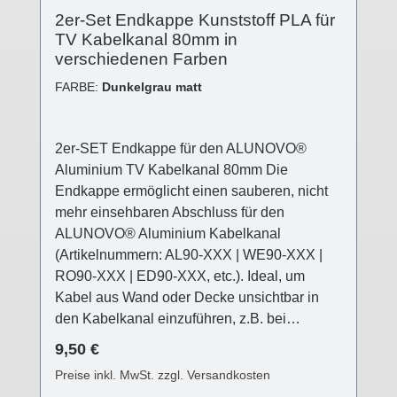
2er-Set Endkappe Kunststoff PLA für
TV Kabelkanal 80mm in
verschiedenen Farben
FARBE:
Dunkelgrau matt
2er-SET Endkappe für den ALUNOVO®
Aluminium TV Kabelkanal 80mm Die
Endkappe ermöglicht einen sauberen, nicht
mehr einsehbaren Abschluss für den
ALUNOVO® Aluminium Kabelkanal
(Artikelnummern: AL90-XXX | WE90-XXX |
RO90-XXX | ED90-XXX, etc.). Ideal, um
Kabel aus Wand oder Decke unsichtbar in
den Kabelkanal einzuführen, z.B. bei
Deckenleuchten, die nicht direkt am
Regulärer Preis:
9,50 €
Stromaustritt angebracht werden können (z.B.
Preise inkl. MwSt. zzgl. Versandkosten
versetzter Esstisch, usw.) Die ALUNOVO®