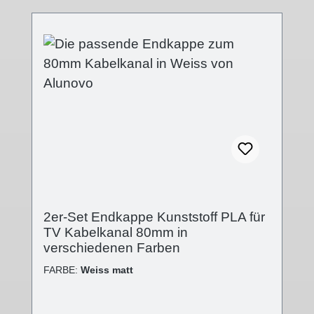
Feinstruktur versehen, die
Oberflächenqualität wurde mit der V2 stark
verbessert, der Einsteckflansch komplett
geändert. Die Endkappe wird auf das offene
Ende des Kabelkanals aufgesteckt.
Technische Details - Abdeckung in
verschiedenen Oberflächen- Abdeckung:
(B):80mm; (L):5mm; (H):19mm- Kappenende
geschlossen- Stecksystem- Kunststoff PLA
(Polylactid) 3D-Druck-Verfahren Lieferumfang
- 2 Stk. Abdeckkappe Kunststoff
2er-Set Endkappe Kunststoff PLA für
TV Kabelkanal 80mm in
verschiedenen Farben
FARBE:
Weiss matt