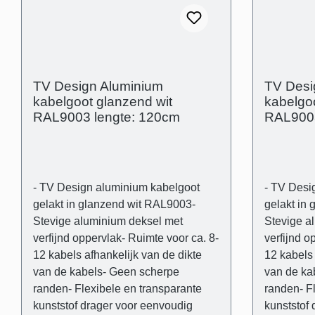
drager- Buitenafmetingen: (B): 80
drager- Bu
mm (H) 21 mm - Binnenafmetingen
mm (H) 21
(kabelgoot): 43 mm x 14 mm - Muur-
(kabelgoo
opliggend
opliggend
TV Design Aluminium
TV Desi
kabelgoot glanzend wit
kabelgoo
RAL9003 lengte: 120cm
RAL9003
- TV Design aluminium kabelgoot
- TV Desi
gelakt in glanzend wit RAL9003-
gelakt in
Stevige aluminium deksel met
Stevige a
verfijnd oppervlak- Ruimte voor ca. 8-
verfijnd o
12 kabels afhankelijk van de dikte
12 kabels 
van de kabels- Geen scherpe
van de ka
randen- Flexibele en transparante
randen- F
kunststof drager voor eenvoudig
kunststof