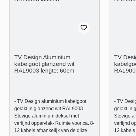
Technische producteigenschappen -
Technisch
Gebogen deksel in aluminium-
Gebogen d
Transparante en flexibele kunststof
Transparan
drager- Buitenafmetingen: (B): 80
drager- Bu
mm (H) 21 mm - Binnenafmetingen
mm (H) 21
(kabelgoot): 43 mm x 14 mm - Muur-
(kabelgoo
opliggend
opliggend
TV Design Aluminium
TV Desi
kabelgoot glanzend wit
kabelgoo
RAL9003 lengte: 60cm
RAL9003
- TV Design aluminium kabelgoot
- TV Desi
gelakt in glanzend wit RAL9003-
gelakt in
Stevige aluminium deksel met
Stevige a
verfijnd oppervlak- Ruimte voor ca. 8-
verfijnd o
12 kabels afhankelijk van de dikte
12 kabels 