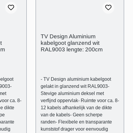
(B): 80
drager- Buitenafmetingen: (B): 80
etingen
mm (H) 21 mm - Binnenafmetingen
m - Muur-
(kabelgoot): 43 mm x 14 mm - Muur-
opliggend
TV Design Aluminium
t
kabelgoot glanzend wit
cm
RAL9003 lengte: 200cm
elgoot
- TV Design aluminium kabelgoot
L9003-
gelakt in glanzend wit RAL9003-
met
Stevige aluminium deksel met
voor ca. 8-
verfijnd oppervlak- Ruimte voor ca. 8-
e dikte
12 kabels afhankelijk van de dikte
rpe
van de kabels- Geen scherpe
parante
randen- Flexibele en transparante
oudig
kunststof drager voor eenvoudig