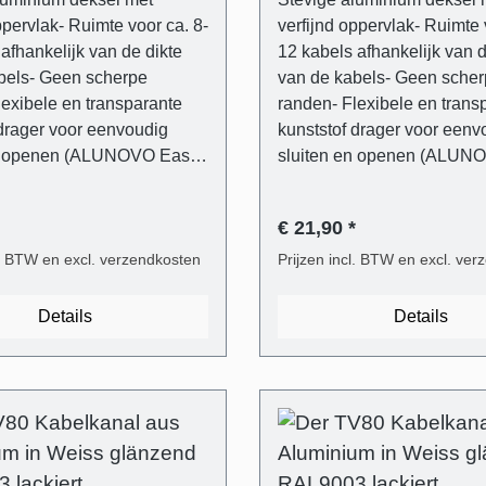
ppervlak- Ruimte voor ca. 8-
verfijnd oppervlak- Ruimte 
afhankelijk van de dikte
12 kabels afhankelijk van d
bels- Geen scherpe
van de kabels- Geen sche
lexibele en transparante
randen- Flexibele en trans
 drager voor eenvoudig
kunststof drager voor eenv
en openen (ALUNOVO Easy-
sluiten en openen (ALUN
m)- Inclusief
Clip System)- Inclusief
ngsmateriaal (6 mm
bevestigingsmateriaal (6 
€ 21,90 *
platkopschroeven)- Blik
pluggen, platkopschroeven)
 in te korten met een
l. BTW en excl. verzendkosten
eenvoudig in te korten met
Prijzen incl. BTW en excl. ve
of direct op maat te
ijzerzaag of direct op maat 
everingsomvang - 1 stuk
bestellen. Leveringsomvang - 1 s
Details
Details
afdekking in glanzend wit
kabelgootafdekking in glan
elakt van aluminium- 1
RAL9003 gelakt van alumi
lgootsteun van transparant
stuk kabelgootsteun van tr
 Universele plug voor de
kunststof- Universele plug 
gbare wandtypes- Phillips-
meest gangbare wandtypes-
oeven met platte kop
sleufschroeven met platte 