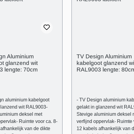
e producteigenschappen -
Technische producteigensc
eksel in aluminium-
Gebogen deksel in alumin
te en flexibele kunststof
Transparante en flexibele k
itenafmetingen: (B): 80
drager- Buitenafmetingen: 
 mm - Binnenafmetingen
mm (H) 21 mm - Binnenafm
t): 43 mm x 14 mm - Muur-
(kabelgoot): 43 mm x 14 m
opliggend
gn Aluminium
TV Design Aluminium
t glanzend wit
kabelgoot glanzend wi
 lengte: 70cm
RAL9003 lengte: 80c
gn aluminium kabelgoot
- TV Design aluminium kab
 glanzend wit RAL9003-
gelakt in glanzend wit RA
luminium deksel met
Stevige aluminium deksel 
ppervlak- Ruimte voor ca. 8-
verfijnd oppervlak- Ruimte 
afhankelijk van de dikte
12 kabels afhankelijk van d