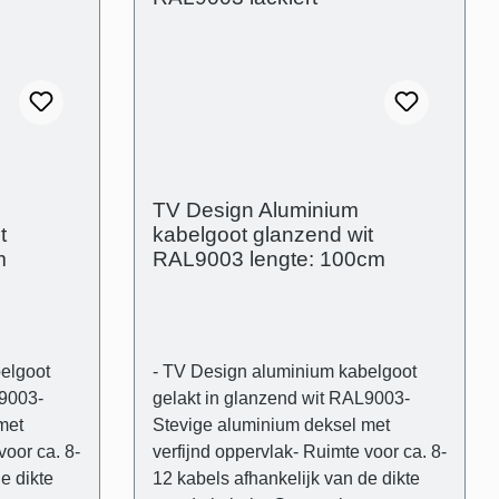
happen -
Technische producteigenschappen -
ium-
Gebogen deksel in aluminium-
unststof
Transparante en flexibele kunststof
(B): 80
drager- Buitenafmetingen: (B): 80
etingen
mm (H) 21 mm - Binnenafmetingen
m - Muur-
(kabelgoot): 43 mm x 14 mm - Muur-
opliggend
TV Design Aluminium
t
kabelgoot glanzend wit
m
RAL9003 lengte: 100cm
elgoot
- TV Design aluminium kabelgoot
L9003-
gelakt in glanzend wit RAL9003-
met
Stevige aluminium deksel met
voor ca. 8-
verfijnd oppervlak- Ruimte voor ca. 8-
e dikte
12 kabels afhankelijk van de dikte