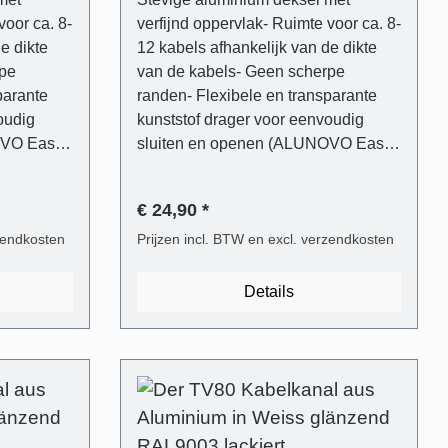
voor ca. 8-
verfijnd oppervlak- Ruimte voor ca. 8-
e dikte
12 kabels afhankelijk van de dikte
rpe
van de kabels- Geen scherpe
parante
randen- Flexibele en transparante
oudig
kunststof drager voor eenvoudig
OVO Easy-
sluiten en openen (ALUNOVO Easy-
Clip System)- Inclusief
mm
bevestigingsmateriaal (6 mm
€ 24,90 *
- Blik
pluggen, platkopschroeven)- Blik
 een
rzendkosten
eenvoudig in te korten met een
Prijzen incl. BTW en excl. verzendkosten
te
ijzerzaag of direct op maat te
tuk
bestellen. Leveringsomvang - 1 stuk
Details
zend wit
kabelgootafdekking in glanzend wit
nium- 1
RAL9003 gelakt van aluminium- 1
ansparant
stuk kabelgootsteun van transparant
voor de
kunststof- Universele plug voor de
 Phillips-
meest gangbare wandtypes- Phillips-
kop
sleufschroeven met platte kop