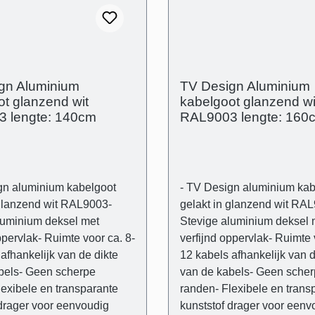
itenafmetingen: (B): 80
drager- Buitenafmetingen: 
 mm - Binnenafmetingen
mm (H) 21 mm - Binnenafm
t): 43 mm x 14 mm - Muur-
(kabelgoot): 43 mm x 14 m
opliggend
gn Aluminium
TV Design Aluminium
t glanzend wit
kabelgoot glanzend wi
 lengte: 140cm
RAL9003 lengte: 160
gn aluminium kabelgoot
- TV Design aluminium kab
 glanzend wit RAL9003-
gelakt in glanzend wit RA
luminium deksel met
Stevige aluminium deksel 
ppervlak- Ruimte voor ca. 8-
verfijnd oppervlak- Ruimte 
afhankelijk van de dikte
12 kabels afhankelijk van d
bels- Geen scherpe
van de kabels- Geen sche
lexibele en transparante
randen- Flexibele en trans
 drager voor eenvoudig
kunststof drager voor eenv