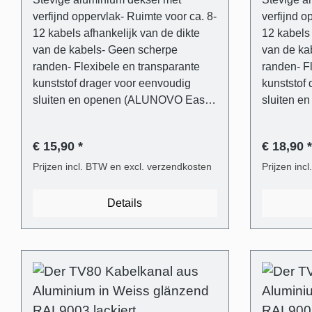
verfijnd oppervlak- Ruimte voor ca. 8-
verfijnd o
12 kabels afhankelijk van de dikte
12 kabels 
van de kabels- Geen scherpe
van de ka
randen- Flexibele en transparante
randen- F
kunststof drager voor eenvoudig
kunststof
sluiten en openen (ALUNOVO Easy-
sluiten 
Clip System)- Inclusief
Clip Syste
bevestigingsmateriaal (6 mm
bevestigi
€ 15,90 *
€ 18,90 *
pluggen, platkopschroeven)- Blik
pluggen, 
eenvoudig in te korten met een
Prijzen incl. BTW en excl. verzendkosten
eenvoudig
Prijzen inc
ijzerzaag of direct op maat te
ijzerzaag 
bestellen. Leveringsomvang - 1 stuk
bestellen. L
Details
kabelgootafdekking in glanzend wit
kabelgoot
RAL9003 gelakt van aluminium- 1
RAL9003 g
stuk kabelgootsteun van transparant
stuk kabe
kunststof- Universele plug voor de
kunststof-
meest gangbare wandtypes- Phillips-
meest gan
sleufschroeven met platte kop
sleufschr