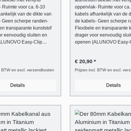
- Ruimte voor ca. 6-10
oppervlak- Ruimte voor ca.
ankelijk van de dikte van
kabels afhankelijk van de d
- Geen scherpe randen-
de kabels- Geen scherpe r
en transparante kunststof
Flexibele en transparante k
or eenvoudig sluiten en
drager voor eenvoudig slui
ALUNOVO Easy-Clip
openen (ALUNOVO Easy-C
nclusief
System)- Inclusief
ngsmateriaal (6 mm
bevestigingsmateriaal (6 
€ 20,90 *
platkopschroeven)- Blik
pluggen, platkopschroeven)
 in te korten met een
l. BTW en excl. verzendkosten
eenvoudig in te korten met
Prijzen incl. BTW en excl. ve
of direct op maat te
ijzerzaag of direct op maat 
everingsomvang - 1 stuk
bestellen. Leveringsomvang - 1 s
Details
Details
fdekking in titanium satijn
kabelgootafdekking in titan
elakt van aluminium- 1 stuk
metallic gelakt van alumini
steun van transparant
kabelgootsteun van transp
 Universele plug voor de
kunststof- Universele plug 
gbare wandtypes- Phillips-
meest gangbare wandtypes-
oeven met platte kop
sleufschroeven met platte 