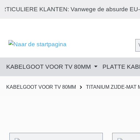
 naar de hoofdinhoud
Ga naar de zoekopdracht
Ga naar de hoofdnavigatie
e de absurde EU-verpakkingsverordening kunnen wij v
KABELGOOT VOOR TV 80MM
PLATTE KA
KABELGOOT VOOR TV 80MM
TITANIUM ZIJDE-MAT 