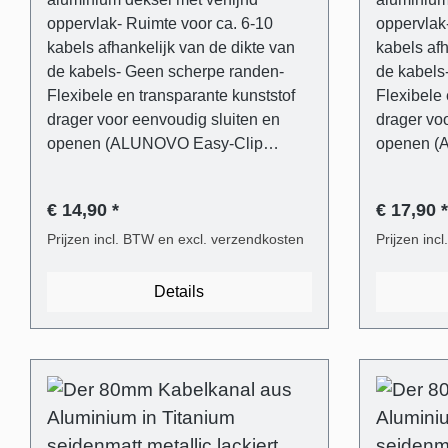
oppervlak- Ruimte voor ca. 6-10
oppervlak
kabels afhankelijk van de dikte van
kabels afh
de kabels- Geen scherpe randen-
de kabels
Flexibele en transparante kunststof
Flexibele 
drager voor eenvoudig sluiten en
drager vo
openen (ALUNOVO Easy-Clip
openen (
System)- Inclusief
System)- I
bevestigingsmateriaal (6 mm
bevestigi
€ 14,90 *
€ 17,90 *
pluggen, platkopschroeven)- Blik
pluggen, 
eenvoudig in te korten met een
Prijzen incl. BTW en excl. verzendkosten
eenvoudig
Prijzen inc
ijzerzaag of direct op maat te
ijzerzaag 
bestellen. Leveringsomvang - 1 stuk
bestellen. L
Details
kabelgootafdekking in titanium satijn
kabelgoota
metallic gelakt van aluminium- 1 stuk
metallic g
kabelgootsteun van transparant
kabelgoot
kunststof- Universele plug voor de
kunststof-
meest gangbare wandtypes- Phillips-
meest gan
sleufschroeven met platte kop
sleufschr