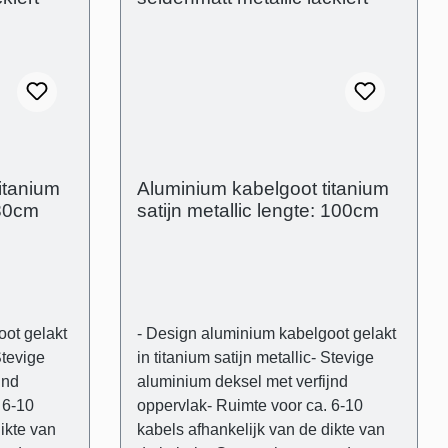
happen -
Technische producteigenschappen -
ium-
Gebogen deksel in aluminium-
unststof
Transparante en flexibele kunststof
(B): 80
drager- Buitenafmetingen: (B): 80
etingen
mm (H) 21 mm - Binnenafmetingen
m -
(kabelgoot): 28 mm x 18 mm -
ng en de
Afstand tussen de afdekking en de
de muur
muur om oneffenheden in de muur
g van 5 van 5 sterren
itanium
Aluminium kabelgoot titanium
visueel te compenseren
 80cm
satijn metallic lengte: 100cm
(schaduwvoeg): 3 mm
oot gelakt
- Design aluminium kabelgoot gelakt
Stevige
in titanium satijn metallic- Stevige
jnd
aluminium deksel met verfijnd
 6-10
oppervlak- Ruimte voor ca. 6-10
ikte van
kabels afhankelijk van de dikte van