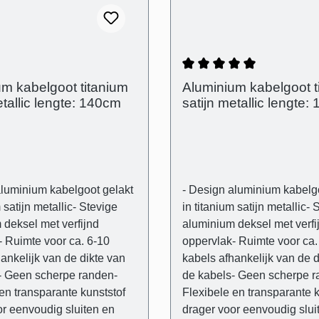
itenafmetingen: (B): 80
drager- Buitenafmetingen: 
 mm - Binnenafmetingen
mm (H) 21 mm - Binnenafm
t): 28 mm x 18 mm -
(kabelgoot): 28 mm x 18 m
ussen de afdekking en de
Afstand tussen de afdekki
neffenheden in de muur
muur om oneffenheden in 
Gemiddelde waarderin
m kabelgoot titanium
Aluminium kabelgoot t
e compenseren
visueel te compenseren
etallic lengte: 140cm
satijn metallic lengte:
voeg): 3 mm
(schaduwvoeg): 3 mm
aluminium kabelgoot gelakt
- Design aluminium kabelg
 satijn metallic- Stevige
in titanium satijn metallic- 
 deksel met verfijnd
aluminium deksel met verfi
- Ruimte voor ca. 6-10
oppervlak- Ruimte voor ca.
ankelijk van de dikte van
kabels afhankelijk van de d
- Geen scherpe randen-
de kabels- Geen scherpe r
en transparante kunststof
Flexibele en transparante k
or eenvoudig sluiten en
drager voor eenvoudig slui