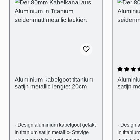
Gemidde
Aluminium kabelgoot titanium
Aluminiu
satijn metallic lengte: 20cm
satijn m
- Design aluminium kabelgoot gelakt
- Design 
in titanium satijn metallic- Stevige
in titanium
aluminium deksel met verfijnd
aluminium