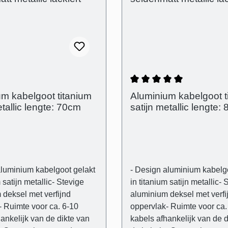
e producteigenschappen -
Technische producteigensc
eksel in aluminium-
Gebogen deksel in alumin
te en flexibele kunststof
Transparante en flexibele k
itenafmetingen: (B): 80
drager- Buitenafmetingen: 
 mm - Binnenafmetingen
mm (H) 21 mm - Binnenafm
t): 28 mm x 18 mm -
(kabelgoot): 28 mm x 18 m
ussen de afdekking en de
Afstand tussen de afdekki
neffenheden in de muur
muur om oneffenheden in 
Gemiddelde waarderin
m kabelgoot titanium
Aluminium kabelgoot t
e compenseren
visueel te compenseren
etallic lengte: 70cm
satijn metallic lengte:
voeg): 3 mm
(schaduwvoeg): 3 mm
aluminium kabelgoot gelakt
- Design aluminium kabelg
 satijn metallic- Stevige
in titanium satijn metallic- 
 deksel met verfijnd
aluminium deksel met verfi
- Ruimte voor ca. 6-10
oppervlak- Ruimte voor ca.
ankelijk van de dikte van
kabels afhankelijk van de d