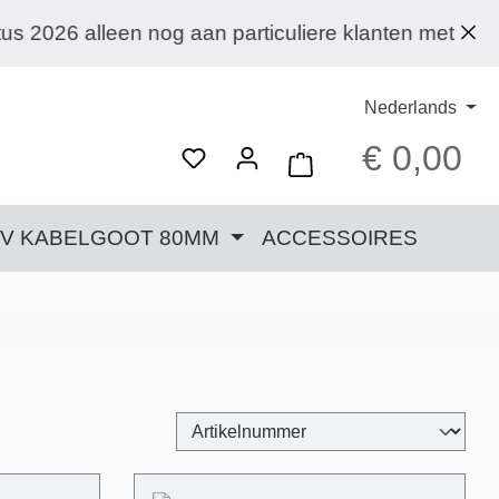
lanten met een afleveradres in Duitsland leveren. H
Nederlands
€ 0,00
Wink
TV KABELGOOT 80MM
ACCESSOIRES