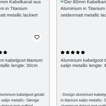
lde waardering van 5 van 5 sterren
Gemiddelde waardering
m kabelgoot titanium
Aluminium kabelgoot t
etallic lengte: 30cm
satijn metallic lengte:
aluminium kabelgoot gelakt
- Design aluminium kabelg
 satijn metallic- Stevige
in titanium satijn metallic- 
 deksel met verfijnd
aluminium deksel met verfi