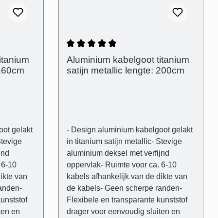
(B): 80
drager- Buitenafmetingen: (B): 80
etingen
mm (H) 21 mm - Binnenafmetingen
m -
(kabelgoot): 28 mm x 18 mm -
ng en de
Afstand tussen de afdekking en de
de muur
muur om oneffenheden in de muur
g van 5 van 5 sterren
Gemiddelde waardering van 4.5 van 
itanium
Aluminium kabelgoot titanium
visueel te compenseren
 160cm
satijn metallic lengte: 200cm
(schaduwvoeg): 3 mm
oot gelakt
- Design aluminium kabelgoot gelakt
Stevige
in titanium satijn metallic- Stevige
jnd
aluminium deksel met verfijnd
 6-10
oppervlak- Ruimte voor ca. 6-10
ikte van
kabels afhankelijk van de dikte van
anden-
de kabels- Geen scherpe randen-
unststof
Flexibele en transparante kunststof
ten en
drager voor eenvoudig sluiten en