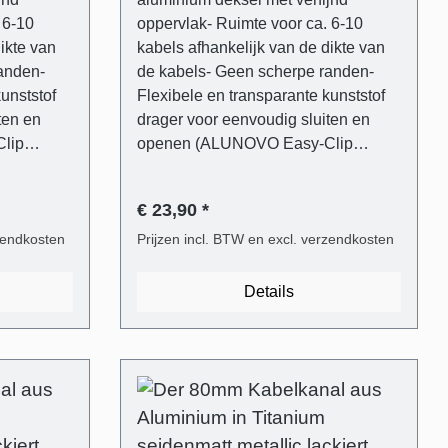
 6-10
oppervlak- Ruimte voor ca. 6-10
ikte van
kabels afhankelijk van de dikte van
anden-
de kabels- Geen scherpe randen-
unststof
Flexibele en transparante kunststof
ten en
drager voor eenvoudig sluiten en
lip
openen (ALUNOVO Easy-Clip
System)- Inclusief
mm
bevestigingsmateriaal (6 mm
€ 23,90 *
- Blik
pluggen, platkopschroeven)- Blik
 een
rzendkosten
eenvoudig in te korten met een
Prijzen incl. BTW en excl. verzendkosten
te
ijzerzaag of direct op maat te
tuk
bestellen. Leveringsomvang - 1 stuk
Details
ium satijn
kabelgootafdekking in titanium satijn
um- 1 stuk
metallic gelakt van aluminium- 1 stuk
arant
kabelgootsteun van transparant
voor de
kunststof- Universele plug voor de
 Phillips-
meest gangbare wandtypes- Phillips-
kop
sleufschroeven met platte kop