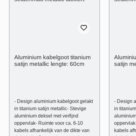
Technische producteigenschappen -
Technisch
Gebogen deksel in aluminium-
Gebogen d
Transparante en flexibele kunststof
Transparan
drager- Buitenafmetingen: (B): 80
drager- Bu
mm (H) 21 mm - Binnenafmetingen
mm (H) 21
(kabelgoot): 28 mm x 18 mm -
(kabelgoo
Afstand tussen de afdekking en de
Afstand t
muur om oneffenheden in de muur
muur om o
Aluminium kabelgoot titanium
Aluminiu
visueel te compenseren
visueel t
satijn metallic lengte: 60cm
satijn m
(schaduwvoeg): 3 mm
(schaduw
- Design aluminium kabelgoot gelakt
- Design 
in titanium satijn metallic- Stevige
in titanium
aluminium deksel met verfijnd
aluminium
oppervlak- Ruimte voor ca. 6-10
oppervlak
kabels afhankelijk van de dikte van
kabels afh