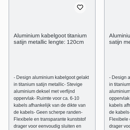
drager- Buitenafmetingen: (B): 80
drager- Bu
mm (H) 21 mm - Binnenafmetingen
mm (H) 21
(kabelgoot): 28 mm x 18 mm -
(kabelgoo
Afstand tussen de afdekking en de
Afstand t
muur om oneffenheden in de muur
muur om o
Aluminium kabelgoot titanium
Aluminiu
visueel te compenseren
visueel t
satijn metallic lengte: 120cm
satijn m
(schaduwvoeg): 3 mm
(schaduw
- Design aluminium kabelgoot gelakt
- Design 
in titanium satijn metallic- Stevige
in titanium
aluminium deksel met verfijnd
aluminium
oppervlak- Ruimte voor ca. 6-10
oppervlak
kabels afhankelijk van de dikte van
kabels afh
de kabels- Geen scherpe randen-
de kabels
Flexibele en transparante kunststof
Flexibele 
drager voor eenvoudig sluiten en
drager vo