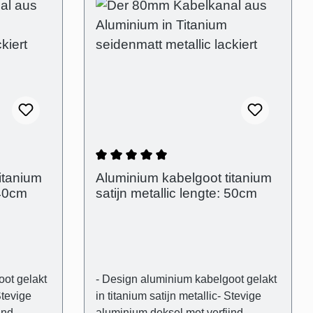
 van 4.63 van 5 sterren
Gemiddelde waardering van 5 van 5
itanium
Aluminium kabelgoot titanium
 40cm
satijn metallic lengte: 50cm
oot gelakt
- Design aluminium kabelgoot gelakt
Stevige
in titanium satijn metallic- Stevige
jnd
aluminium deksel met verfijnd