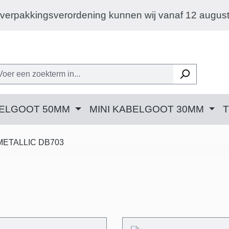
anaf 12 augustus 2026 alleen nog aan particuliere k
BELGOOT 50MM
MINI KABELGOOT 30MM
METALLIC DB703