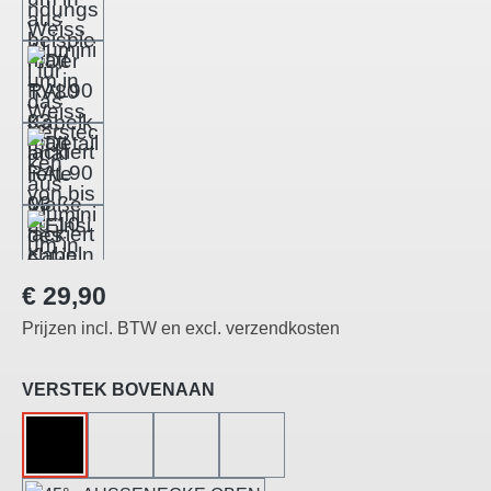
Normale prijs:
€ 29,90
Prijzen incl. BTW en excl. verzendkosten
Selecteer
VERSTEK BOVENAAN
ZONDER
45°-LINKS GESNEDEN
45°-RECHTS GESNEDEN
45°-BINNENHOEK