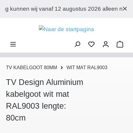
Ga naar de hoofdinhoud
naf 12 augustus 2026 alleen nog aan particuliere k
Wink
TV KABELGOOT 80MM
WIT MAT RAL9003
TV Design Aluminium
kabelgoot wit mat
RAL9003 lengte:
80cm