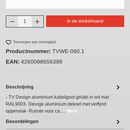
Producthoeveelheid: Voer de gewenste hoeve
In de winkelmand
Toevoegen aan verlanglijst
Productnummer:
TVWE-080.1
EAN:
4260098656398
Beschrijving
- TV Design aluminium kabelgoot gelakt in wit mat
RAL9003- Stevige aluminium deksel met verfijnd
oppervlak- Ruimte voor ca.…
Meer
Beoordelingen