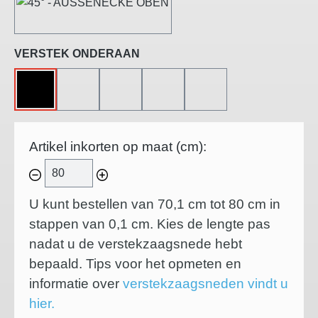
45°-BUITENHOEK
Selecteer
VERSTEK ONDERAAN
ZONDER
45°-LINKS GESNEDEN
45°-RECHTS GESNEDEN
45°-BINNENHOEK
45°-BUITENHOEK
Artikel inkorten op maat (cm):
U kunt bestellen van 70,1 cm tot 80 cm in
stappen van
0,1
cm. Kies de lengte pas
nadat u de verstekzaagsnede hebt
bepaald. Tips voor het opmeten en
informatie over
verstekzaagsneden vindt u
hier.