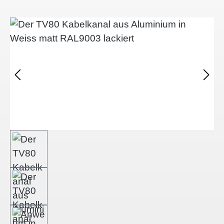
Afbeeldingengalerij overslaan