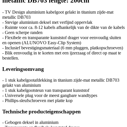
metallic DB703 lengte: 200cm"
- TV Design aluminium kabelgoot gelakt in titanium zijde-mat
metallic DB703
- Stevige aluminium deksel met verfijnd oppervlak
- Ruimte voor ca. 8-12 kabels afhankelijk van de dikte van de kabels
- Geen scherpe randen
- Flexibele en transparante kunststof drager voor eenvoudig sluiten
en openen (ALUNOVO Easy-Clip System)
- Inclusief bevestigingsmateriaal (6 mm pluggen, platkopschroeven)
- Blik eenvoudig in te korten met een ijzerzaag of direct op maat te
bestellen.
Leveringsomvang
- 1 stuk kabelgootafdekking in titan
ium zijde-mat metallic DB703
gelakt
van aluminium
- 1 stuk kabelgootsteun van transparant kunststof
- Universele plug voor de meest gangbare wandtypes
- Phillips-sleufschroeven met platte kop
Technische producteigenschappen
- Gebogen deksel in aluminium