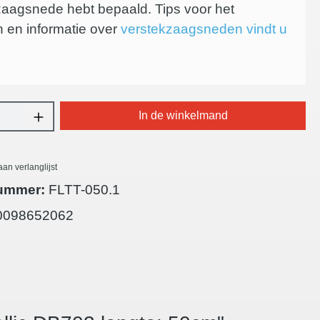
zaagsnede hebt bepaald. Tips voor het
 en informatie over
verstekzaagsneden vindt u
oeveelheid: Voer de gewenste hoeveelheid 
In de winkelmand
an verlanglijst
ummer:
FLTT-050.1
0098652062