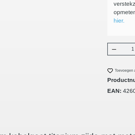
verstek
opmeten
hier.
Producth
Toevoegen a
Productn
EAN:
426