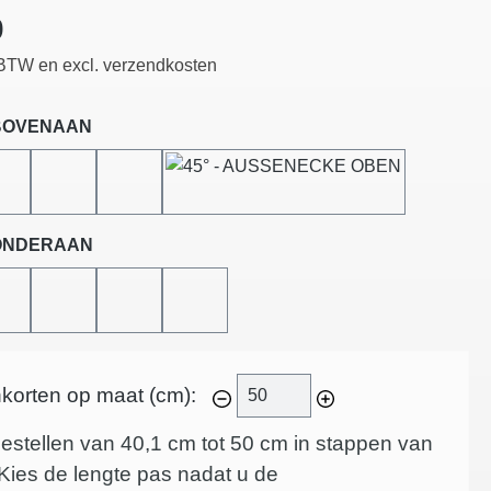
js:
0
. BTW en excl. verzendkosten
BOVENAAN
R
45°-LINKS GESNEDEN
45°-RECHTS GESNEDEN
45°-BINNENHOEK
45°-BUITENHOEK
ONDERAAN
R
45°-LINKS GESNEDEN
45°-RECHTS GESNEDEN
45°-BINNENHOEK
45°-BUITENHOEK
inkorten op maat (cm):
estellen van 40,1 cm tot 50 cm in stappen van
Kies de lengte pas nadat u de