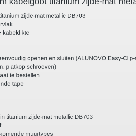
um kabelgoot titanium zijde-mat met
titanium zijde-mat metallic DB703
rvlak
e kabeldikte
or eenvoudig openen en sluiten (ALUNOVO Easy-Clip
n, platkop schroeven)
at te bestellen
ende tape
in titanium zijde-mat metallic DB703
f
orkomende muurtypes