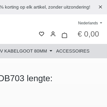
k artikel, zonder uitzondering!
Nederlands
€ 0,00
Wink
TV KABELGOOT 80MM
ACCESSOIRES
 DB703 lengte: