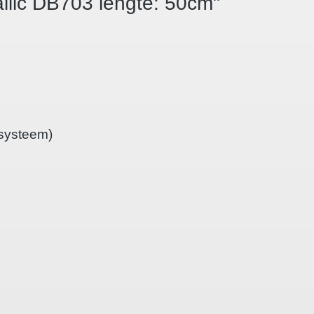
allic DB703 lengte: 50cm"
-systeem)