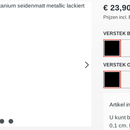
Normale pri
€ 23,9
Prijzen incl
Selecteer
VERSTEK 
ZONDE
Selecteer
VERSTEK 
ZONDE
Artikel 
U kunt b
0,1
cm. 