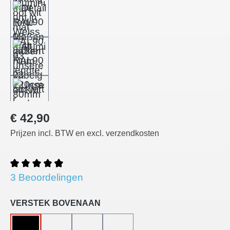
Normale prijs:
€ 42,90
Prijzen incl. BTW en excl. verzendkosten
Gemiddelde waardering van 4.67 van 5 sterren
3 Beoordelingen
Selecteer
VERSTEK BOVENAAN