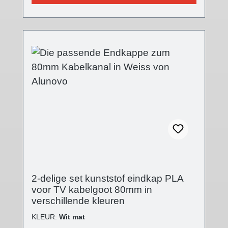
een modern accent. De voorkant heeft nu een
fijne structuur, de oppervlaktekwaliteit is met
versie V2 sterk verbeterd en de insteekflens
is volledig gewijzigd. De eindkap wordt op
het open einde van de kabelgoot geschoven.
Technische details - Afdekking in
verschillende afwerkingen- Afmetingen
afdekking: (B): 80 mm; (L): 5 mm; (H): 19 mm-
Eindkap gesloten- Steeksysteem- Kunststof
PLA (Polylactic) 3D-printtechniek
Leveringsomvang - 2 stuks kunststof
afdekkappen
2-delige set kunststof eindkap PLA
voor TV kabelgoot 80mm in
verschillende kleuren
KLEUR:
Wit mat