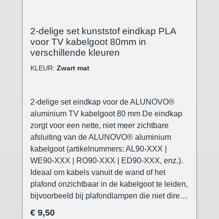
2-delige set kunststof eindkap PLA
voor TV kabelgoot 80mm in
verschillende kleuren
KLEUR:
Zwart mat
2-delige set eindkap voor de ALUNOVO®
aluminium TV kabelgoot 80 mm De eindkap
zorgt voor een nette, niet meer zichtbare
afsluiting van de ALUNOVO® aluminium
kabelgoot (artikelnummers: AL90-XXX |
WE90-XXX | RO90-XXX | ED90-XXX, enz.).
Ideaal om kabels vanuit de wand of het
plafond onzichtbaar in de kabelgoot te leiden,
bijvoorbeeld bij plafondlampen die niet direct
op de stroomuitlaat kunnen worden geplaatst
Normale prijs:
€ 9,50