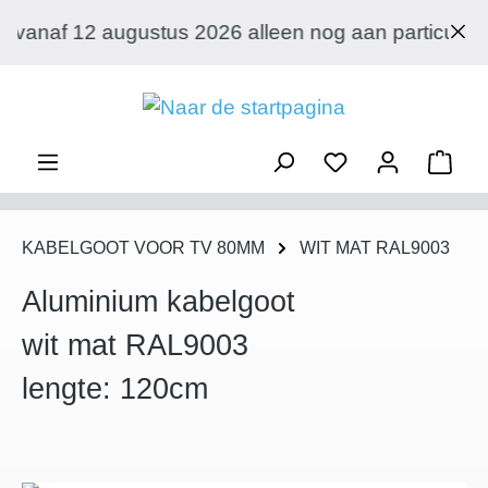
Ga naar de hoofdinhoud
026 alleen nog aan particuliere klanten met een afl
Wink
KABELGOOT VOOR TV 80MM
WIT MAT RAL9003
Aluminium kabelgoot
wit mat RAL9003
lengte: 120cm