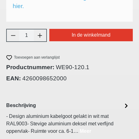
hier.
Producthoeveelheid: Voer de gewenste hoeve
In de winkelmand
Toevoegen aan verlanglijst
Productnummer:
WE90-120.1
EAN:
4260098652000
Beschrijving
- Design aluminium kabelgoot gelakt in wit mat
RAL9003- Stevige aluminium deksel met verfijnd
oppervlak- Ruimte voor ca. 6-1…
Meer