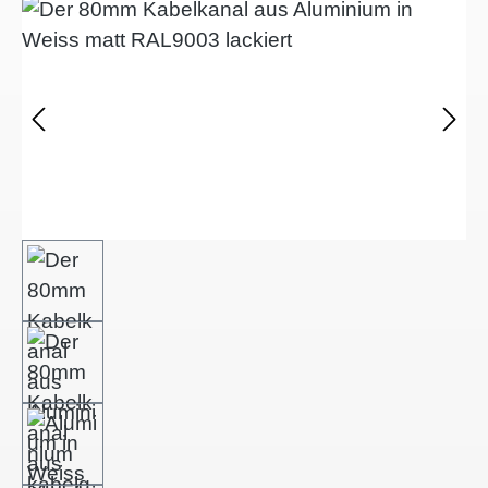
Afbeeldingengalerij overslaan