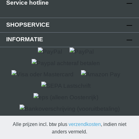
Service hotline
is volledig gewijzigd. De eindkap wordt op
het open einde van de kabelgoot geschoven.
Technische details - Afdekking in
SHOPSERVICE
verschillende afwerkingen- Afmetingen
afdekking: (B): 80 mm; (L): 5 mm; (H): 19 mm-
INFORMATIE
Eindkap gesloten- Steeksysteem- Kunststof
PLA (Polylactic) 3D-printtechniek
Leveringsomvang - 2 stuks kunststof
afdekkappen
Alle prijzen incl. btw plus
verzendkosten
, indien niet
anders vermeld.