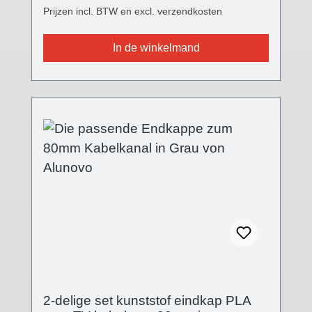
(bijv. verplaatste eettafel, enz.). De
Prijzen incl. BTW en excl. verzendkosten
ALUNOVO® TV kabelgoot eindkap is
verkrijgbaar in drie verschillende kleuren
In de winkelmand
passend bij alle kabelgootvarianten en geeft
een modern accent. De voorkant heeft nu een
fijne structuur, de oppervlaktekwaliteit is met
versie V2 sterk verbeterd en de insteekflens
is volledig gewijzigd. De eindkap wordt op
het open einde van de kabelgoot geschoven.
Technische details - Afdekking in
verschillende afwerkingen- Afmetingen
afdekking: (B): 80 mm; (L): 5 mm; (H): 19 mm-
Eindkap gesloten- Steeksysteem- Kunststof
PLA (Polylactic) 3D-printtechniek
Leveringsomvang - 2 stuks kunststof
afdekkappen
2-delige set kunststof eindkap PLA