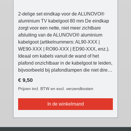
2-delige set eindkap voor de ALUNOVO®
aluminium TV kabelgoot 80 mm De eindkap
zorgt voor een nette, niet meer zichtbare
afsluiting van de ALUNOVO® aluminium
kabelgoot (artikelnummers: AL90-XXX |
WE90-XXX | RO90-XXX | ED90-XXX, enz.).
Ideaal om kabels vanuit de wand of het
plafond onzichtbaar in de kabelgoot te leiden,
bijvoorbeeld bij plafondlampen die niet direct
op de stroomuitlaat kunnen worden geplaatst
Normale prijs:
€ 9,50
(bijv. verplaatste eettafel, enz.). De
Prijzen incl. BTW en excl. verzendkosten
ALUNOVO® TV kabelgoot eindkap is
verkrijgbaar in drie verschillende kleuren
In de winkelmand
passend bij alle kabelgootvarianten en geeft
een modern accent. De voorkant heeft nu een
fijne structuur, de oppervlaktekwaliteit is met
versie V2 sterk verbeterd en de insteekflens