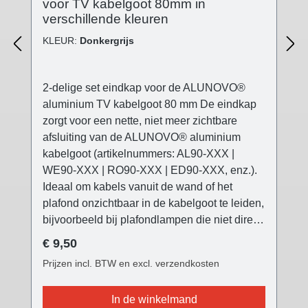
voor TV kabelgoot 80mm in
verschillende kleuren
KLEUR:
Donkergrijs
2-delige set eindkap voor de ALUNOVO®
aluminium TV kabelgoot 80 mm De eindkap
zorgt voor een nette, niet meer zichtbare
afsluiting van de ALUNOVO® aluminium
kabelgoot (artikelnummers: AL90-XXX |
WE90-XXX | RO90-XXX | ED90-XXX, enz.).
Ideaal om kabels vanuit de wand of het
plafond onzichtbaar in de kabelgoot te leiden,
bijvoorbeeld bij plafondlampen die niet direct
op de stroomuitlaat kunnen worden geplaatst
Normale prijs:
€ 9,50
(bijv. verplaatste eettafel, enz.). De
Prijzen incl. BTW en excl. verzendkosten
ALUNOVO® TV kabelgoot eindkap is
verkrijgbaar in drie verschillende kleuren
In de winkelmand
passend bij alle kabelgootvarianten en geeft