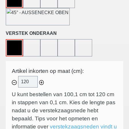
ZONDER
45°-LINKS GESNEDEN
45°-RECHTS GESNEDEN
45°-BINNENHOEK
45°-BUITENHOEK
Selecteer
VERSTEK ONDERAAN
ZONDER
45°-LINKS GESNEDEN
45°-RECHTS GESNEDEN
45°-BINNENHOEK
45°-BUITENHOEK
Artikel inkorten op maat (cm):
U kunt bestellen van 100,1 cm tot 120 cm
in stappen van
0,1
cm. Kies de lengte pas
nadat u de verstekzaagsnede hebt
bepaald. Tips voor het opmeten en
informatie over
verstekzaagsneden vindt u