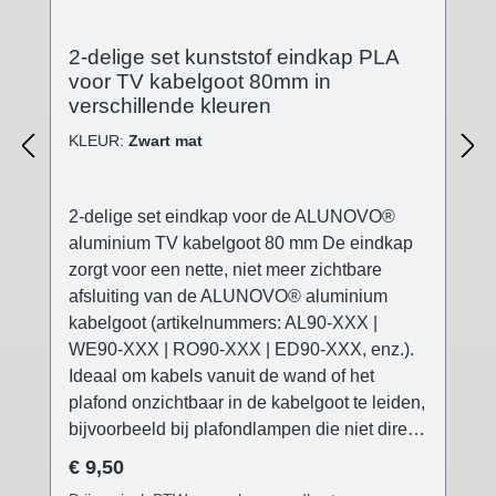
2-delige set kunststof eindkap PLA
voor TV kabelgoot 80mm in
verschillende kleuren
KLEUR:
Zwart mat
2-delige set eindkap voor de ALUNOVO®
aluminium TV kabelgoot 80 mm De eindkap
zorgt voor een nette, niet meer zichtbare
afsluiting van de ALUNOVO® aluminium
kabelgoot (artikelnummers: AL90-XXX |
WE90-XXX | RO90-XXX | ED90-XXX, enz.).
Ideaal om kabels vanuit de wand of het
plafond onzichtbaar in de kabelgoot te leiden,
bijvoorbeeld bij plafondlampen die niet direct
op de stroomuitlaat kunnen worden geplaatst
Normale prijs:
€ 9,50
(bijv. verplaatste eettafel, enz.). De