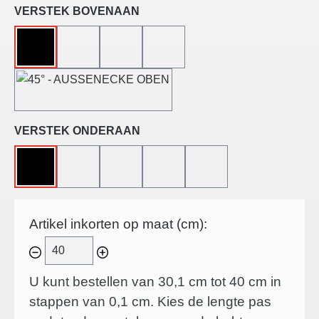
Selecteer
VERSTEK BOVENAAN
ZONDER
45°-LINKS GESNEDEN
45°-RECHTS GESNEDEN
45°-BINNENHOEK
45°-BUITENHOEK
Selecteer
VERSTEK ONDERAAN
ZONDER
45°-LINKS GESNEDEN
45°-RECHTS GESNEDEN
45°-BINNENHOEK
45°-BUITENHOEK
Artikel inkorten op maat (cm):
U kunt bestellen van 30,1 cm tot 40 cm in
stappen van
0,1
cm. Kies de lengte pas