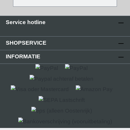
een modern accent. De voorkant heeft nu een
fijne structuur, de oppervlaktekwaliteit is met
versie V2 sterk verbeterd en de insteekflens
Service hotline
is volledig gewijzigd. De eindkap wordt op
het open einde van de kabelgoot geschoven.
Technische details - Afdekking in
SHOPSERVICE
verschillende afwerkingen- Afmetingen
afdekking: (B): 80 mm; (L): 5 mm; (H): 19 mm-
INFORMATIE
Eindkap gesloten- Steeksysteem- Kunststof
PLA (Polylactic) 3D-printtechniek
Leveringsomvang - 2 stuks kunststof
afdekkappen