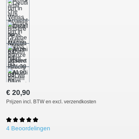
Normale prijs:
€ 20,90
Prijzen incl. BTW en excl. verzendkosten
Gemiddelde waardering van 5 van 5 sterren
4 Beoordelingen