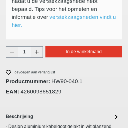
nadat u de verstekzaagsnede hebt
bepaald. Tips voor het opmeten en
informatie over
verstekzaagsneden vindt u
hier.
Producthoeveelheid: Voer de gewenste hoeve
In de winkelmand
Toevoegen aan verlanglijst
Productnummer:
HW90-040.1
EAN:
4260098651829
Beschrijving
- Design aluminium kabelgoot gelakt in wit glanzend