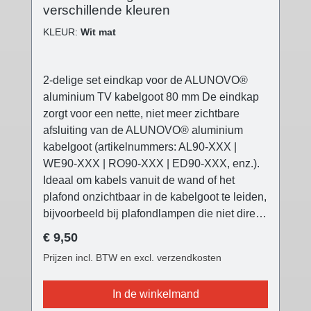
verschillende kleuren
KLEUR:
Wit mat
2-delige set eindkap voor de ALUNOVO®
aluminium TV kabelgoot 80 mm De eindkap
zorgt voor een nette, niet meer zichtbare
afsluiting van de ALUNOVO® aluminium
kabelgoot (artikelnummers: AL90-XXX |
WE90-XXX | RO90-XXX | ED90-XXX, enz.).
Ideaal om kabels vanuit de wand of het
plafond onzichtbaar in de kabelgoot te leiden,
bijvoorbeeld bij plafondlampen die niet direct
op de stroomuitlaat kunnen worden geplaatst
Normale prijs:
€ 9,50
(bijv. verplaatste eettafel, enz.). De
Prijzen incl. BTW en excl. verzendkosten
ALUNOVO® TV kabelgoot eindkap is
verkrijgbaar in drie verschillende kleuren
In de winkelmand
passend bij alle kabelgootvarianten en geeft