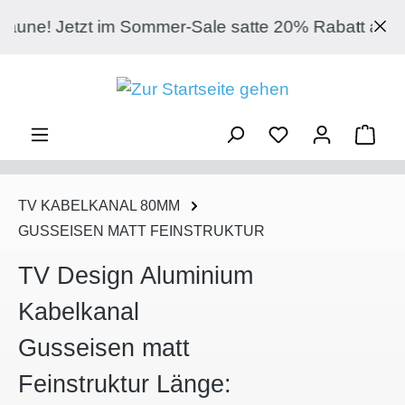
Zum Hauptinhalt springen
e! Jetzt im Sommer-Sale satte 20% Rabatt abgreife
Ware
TV KABELKANAL 80MM
GUSSEISEN MATT FEINSTRUKTUR
TV Design Aluminium
Kabelkanal
Gusseisen matt
Feinstruktur Länge: