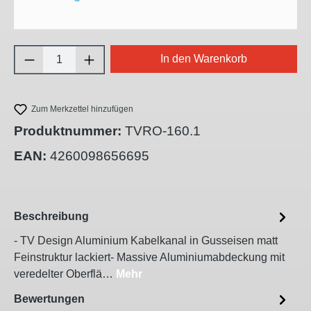
Produkt Anzahl: Gib den gewünschten Wert e
In den Warenkorb
Zum Merkzettel hinzufügen
Produktnummer:
TVRO-160.1
EAN:
4260098656695
Beschreibung
- TV Design Aluminium Kabelkanal in Gusseisen matt
Feinstruktur lackiert- Massive Aluminiumabdeckung mit
veredelter Oberflä…
Mehr
Bewertungen