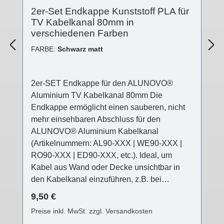
2er-Set Endkappe Kunststoff PLA für
TV Kabelkanal 80mm in
verschiedenen Farben
FARBE:
Schwarz matt
2er-SET Endkappe für den ALUNOVO®
Aluminium TV Kabelkanal 80mm Die
Endkappe ermöglicht einen sauberen, nicht
mehr einsehbaren Abschluss für den
ALUNOVO® Aluminium Kabelkanal
(Artikelnummern: AL90-XXX | WE90-XXX |
RO90-XXX | ED90-XXX, etc.). Ideal, um
Kabel aus Wand oder Decke unsichtbar in
den Kabelkanal einzuführen, z.B. bei
Deckenleuchten, die nicht direkt am
Regulärer Preis:
9,50 €
Stromaustritt angebracht werden können (z.B.
Preise inkl. MwSt. zzgl. Versandkosten
versetzter Esstisch, usw.) Die ALUNOVO®