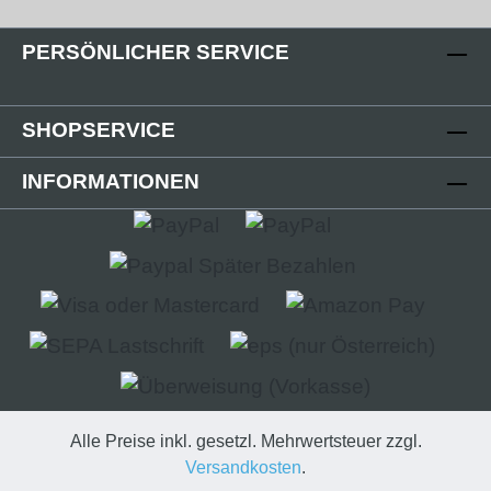
Feinstruktur versehen, die
PERSÖNLICHER SERVICE
Oberflächenqualität wurde mit der V2 stark
verbessert, der Einsteckflansch komplett
geändert. Die Endkappe wird auf das offene
SHOPSERVICE
Ende des Kabelkanals aufgesteckt.
Technische Details - Abdeckung in
INFORMATIONEN
verschiedenen Oberflächen- Abdeckung:
(B):80mm; (L):5mm; (H):19mm- Kappenende
geschlossen- Stecksystem- Kunststoff PLA
(Polylactid) 3D-Druck-Verfahren Lieferumfang
- 2 Stk. Abdeckkappe Kunststoff
Alle Preise inkl. gesetzl. Mehrwertsteuer zzgl.
Versandkosten
.