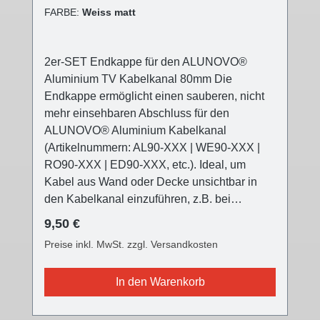
FARBE:
Weiss matt
2er-SET Endkappe für den ALUNOVO®
Aluminium TV Kabelkanal 80mm Die
Endkappe ermöglicht einen sauberen, nicht
mehr einsehbaren Abschluss für den
ALUNOVO® Aluminium Kabelkanal
(Artikelnummern: AL90-XXX | WE90-XXX |
RO90-XXX | ED90-XXX, etc.). Ideal, um
Kabel aus Wand oder Decke unsichtbar in
den Kabelkanal einzuführen, z.B. bei
Deckenleuchten, die nicht direkt am
Regulärer Preis:
9,50 €
Stromaustritt angebracht werden können (z.B.
Preise inkl. MwSt. zzgl. Versandkosten
versetzter Esstisch, usw.) Die ALUNOVO®
TV Kabelkanal Endkappe ist in drei
In den Warenkorb
verschiedenen Oberflächen farblich passend
für alle Kabelkanalvarianten und setzt einen
modernen Akzent. Die Front ist nun mit einer