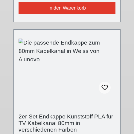
TV Kabelkanal Endkappe ist in drei
In den Warenkorb
verschiedenen Oberflächen farblich passend
für alle Kabelkanalvarianten und setzt einen
modernen Akzent. Die Front ist nun mit einer
Feinstruktur versehen, die
Oberflächenqualität wurde mit der V2 stark
verbessert, der Einsteckflansch komplett
geändert. Die Endkappe wird auf das offene
Ende des Kabelkanals aufgesteckt.
Technische Details - Abdeckung in
verschiedenen Oberflächen- Abdeckung:
(B):80mm; (L):5mm; (H):19mm- Kappenende
geschlossen- Stecksystem- Kunststoff PLA
(Polylactid) 3D-Druck-Verfahren Lieferumfang
- 2 Stk. Abdeckkappe Kunststoff
2er-Set Endkappe Kunststoff PLA für
TV Kabelkanal 80mm in
verschiedenen Farben