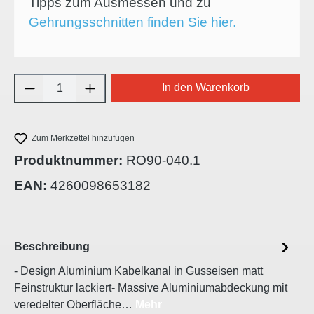
Tipps zum Ausmessen und zu
Gehrungsschnitten finden Sie hier.
Produkt Anzahl: Gib den gewünschten Wert e
In den Warenkorb
Zum Merkzettel hinzufügen
Produktnummer:
RO90-040.1
EAN:
4260098653182
Beschreibung
- Design Aluminium Kabelkanal in Gusseisen matt
Feinstruktur lackiert- Massive Aluminiumabdeckung mit
veredelter Oberfläche…
Mehr